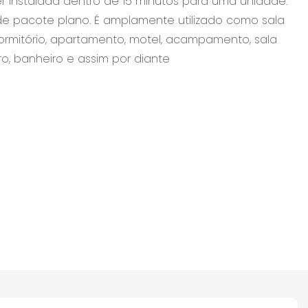
r instalada dentro de 15 minutos para uma unidade.
e pacote plano. É amplamente utilizado como sala
, dormitório, apartamento, motel, acampamento, sala
ro, banheiro e assim por diante