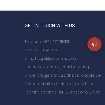
GET IN TOUCH WITH US
Telefone: +86-13725114131
+86-757-86408210
E-mail:
ccp8@ccpchina.com
Endereço: Planta A1, Zhanbangang,
Sha'er Villagers Group, Shinan, cidade de
Shishan, distrito de Nanhai, cidade de
Foshan, província de Guangdong, China