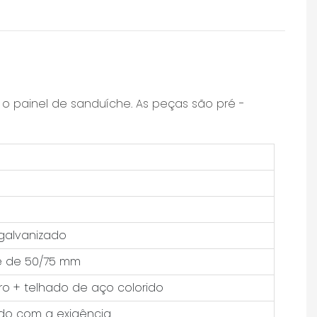
 o painel de sanduíche. As peças são pré -
 galvanizado
e de 50/75 mm
ro + telhado de aço colorido
do com a exigência