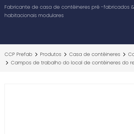
Fabricante de casa de contêineres pré -fabricados &
habitacionais modulares
CCP Prefab
Produtos
Casa de contêineres
Ca
Campos de trabalho do local de contêineres do r