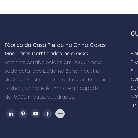
QU
Fábrica da Casa Prefab na China, Casas
Ho
Modulares Certificadas pelo GCC
Pr
Estamos estabelecidos em 2006. Nossa
So
sede está localizada na Zona Industrial
Ca
de Sha ', Shishan Town, distrito de Nanhai,
So
Foshan, China e é uma área ocupada
Not
de 15000 metros quadrados.
En