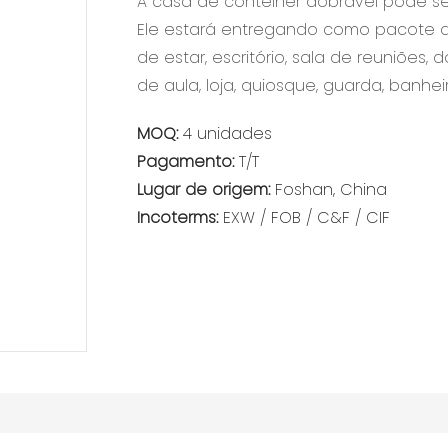
A casa de contêiner dobrável pode se
Ele estará entregando como pacote d
de estar, escritório, sala de reuniões
de aula, loja, quiosque, guarda, banhei
MOQ:
4 unidades
Pagamento:
T/T
Lugar de origem:
Foshan, China
Incoterms:
EXW / FOB / C&F / CIF