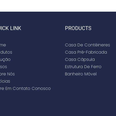
ICK LINK
PRODUCTS
me
Casa De Contêineres
odutos
Casa Pré-Fabricada
lução
Casa Cápsula
sos
Estrutura De Ferro
bre Nós
Banheiro Móvel
ícias
tre Em Contato Conosco