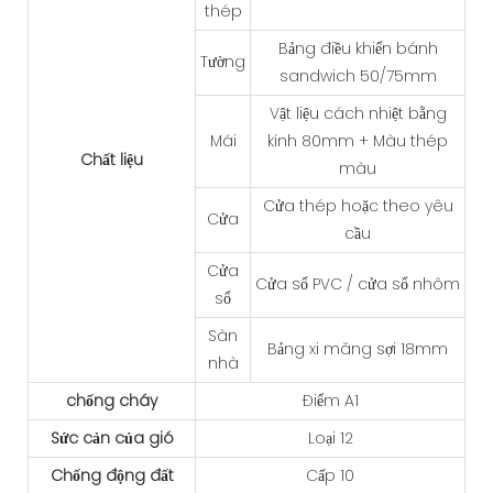
thép
Bảng điều khiển bánh
Tường
sandwich 50/75mm
Vật liệu cách nhiệt bằng
Mái
kính 80mm + Màu thép
Chất liệu
màu
Cửa thép hoặc theo yêu
Cửa
cầu
Cửa
Cửa sổ PVC / cửa sổ nhôm
sổ
Sàn
Bảng xi măng sợi 18mm
nhà
chống cháy
Điểm A1
Sức cản của gió
Loại 12
Chống động đất
Cấp 10