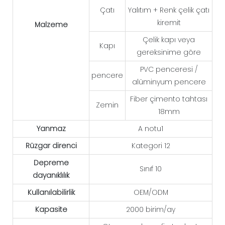
Çatı
Yalıtım + Renk çelik çatı
kiremit
Malzeme
Çelik kapı veya
Kapı
gereksinime göre
PVC penceresi /
pencere
alüminyum pencere
Fiber çimento tahtası
Zemin
18mm
Yanmaz
A notu1
Rüzgar direnci
Kategori 12
Depreme
Sınıf 10
dayanıklılık
Kullanılabilirlik
OEM/ODM
Kapasite
2000 birim/ay