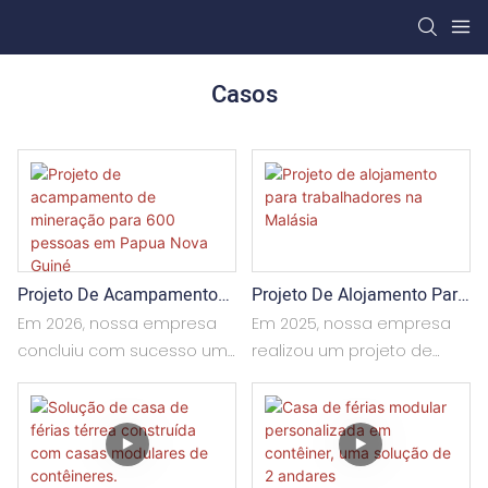
Casos
Projeto De Acampamento
Projeto De Alojamento Para
De Mineração Para 600
Trabalhadores Na Malásia
Em 2026, nossa empresa
Em 2025, nossa empresa
Pessoas Em Papua Nova
concluiu com sucesso um
realizou um projeto de
Guiné
projeto de acampamento
construção pré-fabricada
para 600 pessoas em uma
para um canteiro de obras
mina na Papua Nova Guiné.
na Malásia, abrangendo
Com tecnologia
uma área total de
consolidada de
aproximadamente 1.500