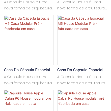
Z5 Modular House Pré -
M7 Casa Modular Pré -
que oferecem boa
impermeabilização, o que
A Capsule House é uma
A Capsule House é uma
Fabricada Em Casa
Fabricada Em Casa
resistência às intempéries
lhes confere boa
nova forma de arquitetura
nova forma de arquitetura
e podem se adaptar a
resistência às intempéries
inspirada no design da
inspirada no design da
uma variedade de
e permite sua adaptação
nave espacial,
nave espacial,
condições ambientais.
a diversas condições
combinando a tecnologia
combinando a tecnologia
ambientais.
moderna e os elementos
moderna e os elementos
da moda para
da moda para
proporcionar uma
proporcionar uma
experiência de vida única.
experiência de vida única.
Seus materiais externos
Seus materiais externos
geralmente usam liga de
geralmente usam liga de
Casa Da Cápsula Espacial
Casa Da Cápsula Espacial
alumínio de alta
alumínio de alta
M6 Casa Modular Pré -
M5 House Modular Pré -
resistência ou materiais
resistência ou materiais
A Capsule House é uma
A Capsule House é uma
Fabricada Em Casa
Fabricada Em Casa
compósitos, com
compósitos, com
nova forma de arquitetura
nova forma de arquitetura
excelente compressão,
excelente compressão,
inspirada no design da
inspirada no design da
desempenho de vento e
desempenho de vento e
nave espacial,
nave espacial,
sísmico, para garantir a
sísmico, para garantir a
combinando a tecnologia
combinando a tecnologia
segurança em condições
segurança em condições
moderna e os elementos
moderna e os elementos