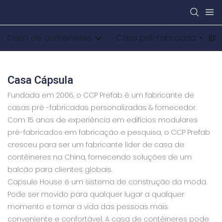
Casa de contêineres
Casa pré-fabricada
Casa Cápsula
Fundada em 2006, o CCP Prefab é um fabricante de
casas pré -fabricadas personalizadas & fornecedor.
Com 15 anos de experiência em edifícios modulares
pré-fabricados em fabricação e pesquisa, o CCP Prefab
cresceu para ser um fabricante líder de casa de
contêineres na China, fornecendo soluções de um
balcão para clientes globais.
Capsule House é um sistema de construção da moda.
Pode ser movido para qualquer lugar a qualquer
momento e tornar a vida das pessoas mais
conveniente e confortável. A casa de contêineres pode