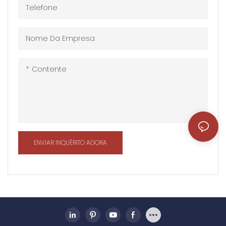
Telefone
impermeáveis, que têm
impermeáveis, que têm
boa resistência ao clima e
boa resistência ao clima e
podem se adaptar a uma
podem se adaptar a uma
Nome Da Empresa
variedade de condições
variedade de condições
ambientais
ambientais
Contente
ENVIAR INQUÉRITO AGORA