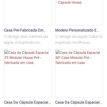
Modelo Personalizado E
Casa Pré-Fabricada Em
Pré-Instalado Da Apple
Contêineres Apple Cabin
O design da Apple Cabin é
O design das cabines da
Cabin - Capsule House
inspirado no iPhone,
Apple é inspirado no
geralmente com um arco
iPhone, geralmente com
arredondado, de
curvas arredondadas,
aparência bonita, capaz
conferindo-lhes uma
de atrair a atenção de
aparência elegante que
turistas e espectadores. A
atrai a atenção de turistas
Apple Cabin é geralmente
e visitantes. As cabines da
composta por materiais
Apple são normalmente
de aço leve, com
compostas de aço leve e
isolamento térmico e
materiais com isolamento
Casa Da Cápsula Espacial
Casa Da Cápsula Espacial
materiais à prova d'água,
térmico e