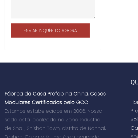
ENVIAR INQUÉRITO AGORA
QU
Fábrica da Casa Prefab na China, Casas
Ho
Modulares Certificadas pelo GCC
Pr
Estamos estabelecidos em 2006. Nossa
So
sede está localizada na Zona Industrial
Ca
de Sha ', Shishan Town, distrito de Nanhai,
So
Foshan, China e é uma área ocupada