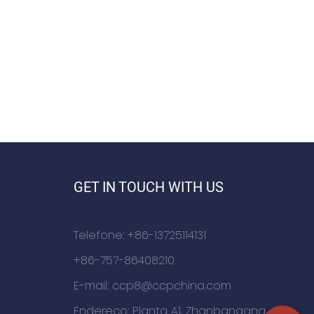
GET IN TOUCH WITH US
Telefone: +86-13725114131
+86-757-86408210
E-mail:
ccp8@ccpchina.com
Endereço: Planta A1, Zhanbangang,