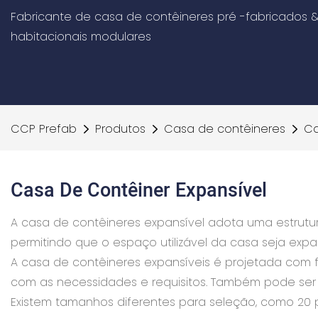
Fabricante de casa de contêineres pré -fabricados &
habitacionais modulares
CCP Prefab
Produtos
Casa de contêineres
Ca
Casa De Contêiner Expansível
A casa de contêineres expansível adota uma estrutu
permitindo que o espaço utilizável da casa seja exp
A casa de contêineres expansíveis é projetada com f
com as necessidades e requisitos. Também pode ser
Existem tamanhos diferentes para seleção, como 20 p