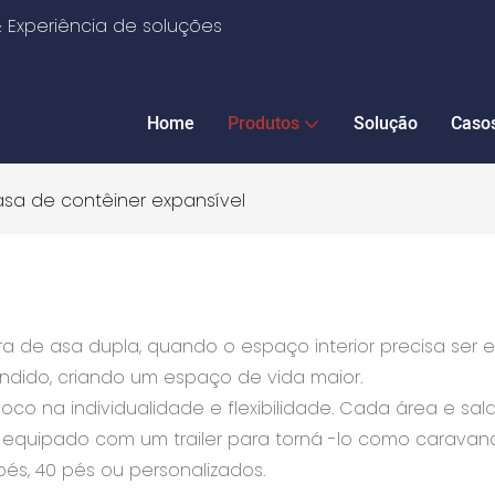
 Experiência de soluções
Home
Produtos
Solução
Caso
sa de contêiner expansível
ra de asa dupla, quando o espaço interior precisa ser
andido, criando um espaço de vida maior.
oco na individualidade e flexibilidade. Cada área e sa
 equipado com um trailer para torná -lo como caravan
és, 40 pés ou personalizados.