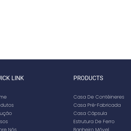
ICK LINK
PRODUCTS
me
Casa De Contêineres
odutos
Casa Pré-Fabricada
lução
Casa Cápsula
sos
Estrutura De Ferro
bre Nós
Banheiro Móvel