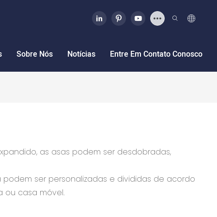
s
Sobre Nós
Notícias
Entre Em Contato Conosco
 expandido, as asas podem ser desdobradas,
la podem ser personalizadas e divididas de acordo
a ou casa móvel.