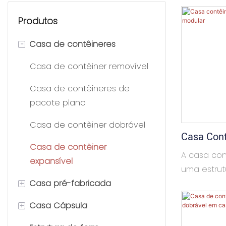
Produtos
-
Casa de contêineres
Casa de contêiner removível
Casa de contêineres de
pacote plano
Casa de contêiner dobrável
Casa Cont
Casa de contêiner
Pés - Cas
A casa con
expansível
uma estrut
+
Casa pré-fabricada
o espaço in
ampliado, 
+
Casa Cápsula
K House
desdobrada
espaço úti