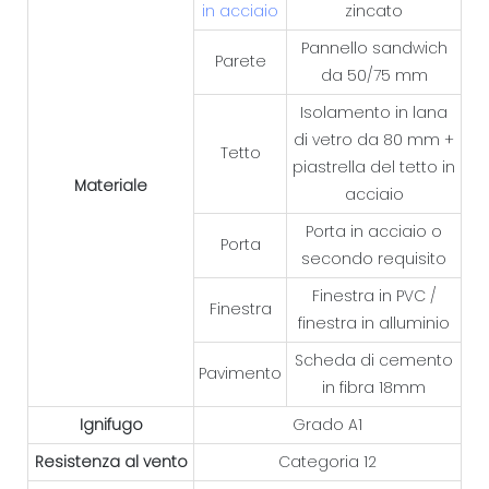
in acciaio
zincato
Pannello sandwich
Parete
da 50/75 mm
Isolamento in lana
di vetro da 80 mm +
Tetto
piastrella del tetto in
Materiale
acciaio
Porta in acciaio o
Porta
secondo requisito
Finestra in PVC /
Finestra
finestra in alluminio
Scheda di cemento
Pavimento
in fibra 18mm
Ignifugo
Grado A1
Resistenza al vento
Categoria 12