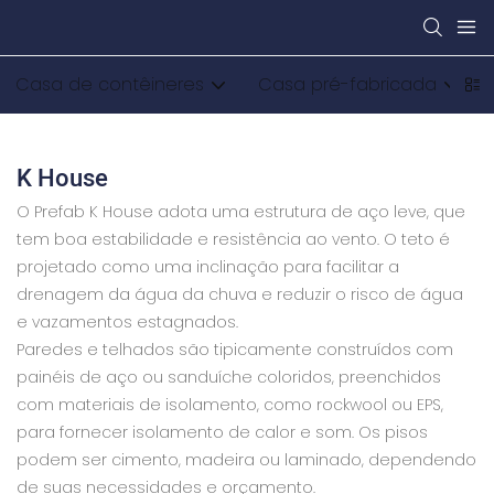
Casa de contêineres
Casa pré-fabricada
K House
O Prefab K House adota uma estrutura de aço leve, que
tem boa estabilidade e resistência ao vento. O teto é
projetado como uma inclinação para facilitar a
drenagem da água da chuva e reduzir o risco de água
e vazamentos estagnados.
Paredes e telhados são tipicamente construídos com
painéis de aço ou sanduíche coloridos, preenchidos
com materiais de isolamento, como rockwool ou EPS,
para fornecer isolamento de calor e som. Os pisos
podem ser cimento, madeira ou laminado, dependendo
de suas necessidades e orçamento.