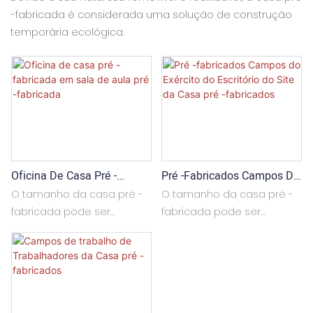
-fabricada é considerada uma solução de construção
temporária ecológica.
Oficina De Casa Pré -
Pré -fabricados Campos Do
Fabricada Em Sala De Aula
Exército Do Escritório Do
O tamanho da casa pré -
O tamanho da casa pré -
Pré -fabricada
Site Da Casa Pré -
fabricada pode ser
fabricada pode ser
Fabricados
personalizado de acordo
personalizado de acordo
com as necessidades dos
com as necessidades dos
clientes, mas geralmente
clientes, mas geralmente
segue um determinado
segue um determinado
módulo para facilitar a
módulo para facilitar a