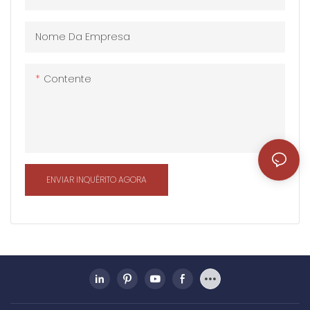
acordo com o requisito. É
amplamente utilizado
Nome Da Empresa
como sala de estar,
escritório temporário, sala
Contente
de reuniões ou escritório
de construção etc.
ENVIAR INQUÉRITO AGORA