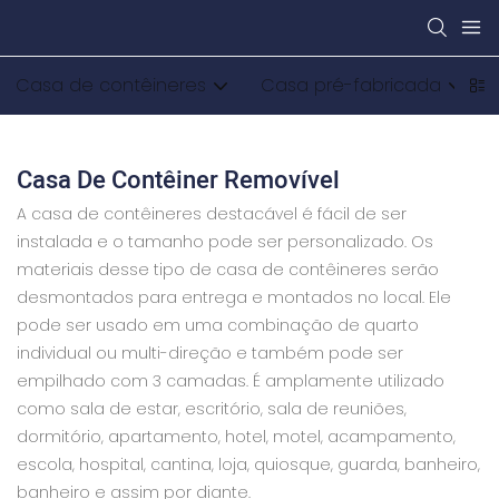
Casa de contêineres
Casa pré-fabricada
Casa De Contêiner Removível
A casa de contêineres destacável é fácil de ser
instalada e o tamanho pode ser personalizado. Os
materiais desse tipo de casa de contêineres serão
desmontados para entrega e montados no local. Ele
pode ser usado em uma combinação de quarto
individual ou multi-direção e também pode ser
empilhado com 3 camadas. É amplamente utilizado
como sala de estar, escritório, sala de reuniões,
dormitório, apartamento, hotel, motel, acampamento,
escola, hospital, cantina, loja, quiosque, guarda, banheiro,
banheiro e assim por diante.