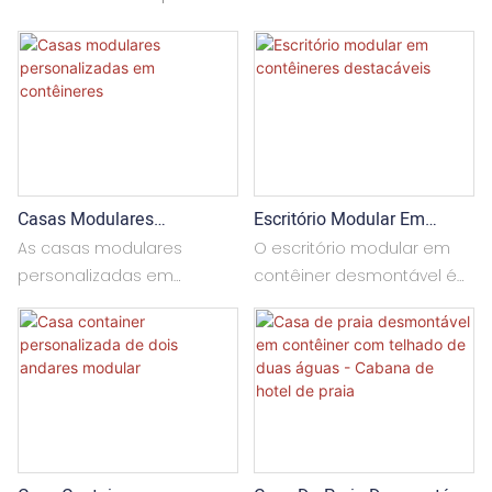
Casas Modulares
Escritório Modular Em
Personalizadas Em
Contêineres Destacáveis
As casas modulares
O escritório modular em
Contêineres
personalizadas em
contêiner desmontável é
contêineres são fáceis de
fácil de instalar e o
instalar e têm tamanho
tamanho pode ser
ajustável. Você pode
personalizado. Pode ser
personalizar as cores
usado como um cômodo
externas e internas
único ou em combinações
conforme desejar. Podem
com múltiplas
ser usadas como um
configurações. Também