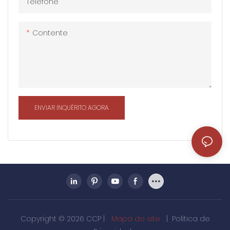
Telefone
utilizado no campo de
utilizado no campo de
grande oficina, armazém,
grande oficina, armazém,
estádio, arranha-céus, etc.
estádio, arranha-céus, etc.
Contente
ENVIAR INQUÉRITO AGORA
Copyright © 2026 CCP |
Mapa do site
|
Política de