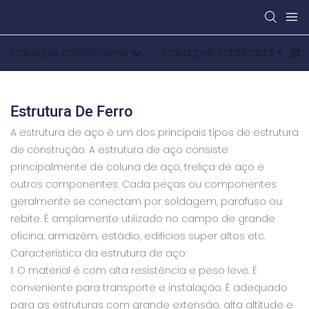
Casa de contêineres
Casa pré-fabricada
Estrutura De Ferro
A estrutura de aço é um dos principais tipos de estrutura
de construção. A estrutura de aço consiste
principalmente de coluna de aço, treliça de aço e
outros componentes. Cada peças ou componentes
geralmente se conectam por soldagem, parafuso ou
rebite. É amplamente utilizado no campo de grande
oficina, armazém, estádio, edifícios super altos etc.
Característica da estrutura de aço:
1. O material é com alta resistência e peso leve. É
conveniente para transporte e instalação. É adequado
para as estruturas com grande extensão, alta altitude e