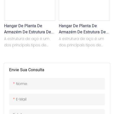
Hangar De Planta De
Hangar De Planta De
Armazém De Estrutura De
Armazém De Estrutura De
Aço Pré -fabricada1
Aço Pré -fabricada
A estrutura de aço é um
A estrutura de aço é um
dos principais tipos de
dos principais tipos de
estrutura de construção. A
estrutura de construção. A
estrutura de aço consiste
estrutura de aço consiste
principalmente de coluna
principalmente de coluna
Envie Sua Consulta
de aço, treliça de aço e
de aço, treliça de aço e
outros componentes.
outros componentes.
Cada peça ou
Cada peça ou
Nome
componente geralmente
componente geralmente
está conectando com
está conectando com
E-Mail
soldagem, parafuso ou
soldagem, parafuso ou
rebite. É amplamente
rebite. É amplamente