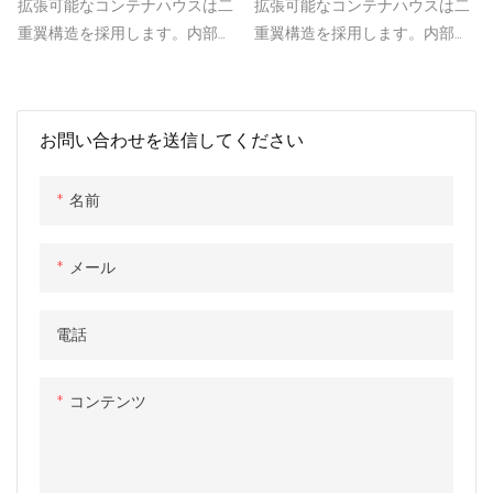
40フィート折りたたみ式ハ
20フィート折りたたみ式ハ
拡張可能なコンテナハウスは二
拡張可能なコンテナハウスは二
ウスモジュラーホームプレ
ウスモジュラーホームプレ
重翼構造を採用します。内部ス
重翼構造を採用します。内部ス
ハブ
ハブ
ペースを拡張する必要がある場
ペースを拡張する必要がある場
合、翼を展開することができ、
合、翼を展開することができ、
家の使用可能なスペースを拡張
家の使用可能なスペースを拡張
お問い合わせを送信してください
し、より大きなリビングスペー
し、より大きなリビングスペー
スを作成します
スを作成します
名前
メール
電話
コンテンツ