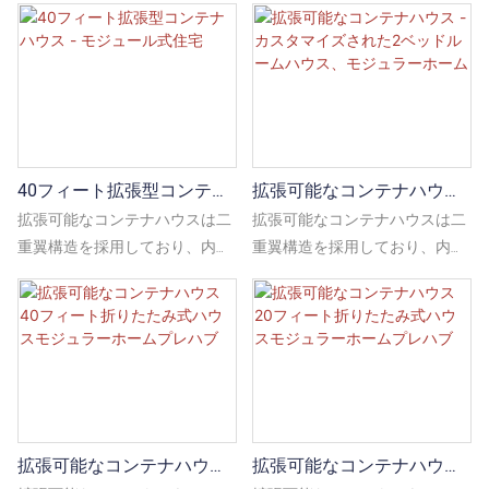
40フィート拡張型コンテナ
拡張可能なコンテナハウス -
ハウス - モジュール式住宅
カスタマイズされた2ベッド
拡張可能なコンテナハウスは二
拡張可能なコンテナハウスは二
ルームハウス、モジュラー
重翼構造を採用しており、内部
重翼構造を採用しており、内部
ホーム
空間を拡張する必要がある場合
空間を拡張する必要がある場
は、翼を展開することで、住宅
合、翼を展開して家の使用可能
の利用可能な空間を広げ、より
スペースを拡張し、より広い居
広い居住空間を作り出すことが
住空間を作り出すことができま
できます。
す。
拡張可能なコンテナハウス
拡張可能なコンテナハウス