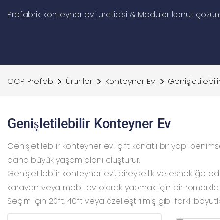
Prefabrik konteyner evi üreticisi & Modüler konut çözüm
CCP Prefab
Ürünler
Konteyner Ev
Genişletilebil
Genişletilebilir Konteyner Ev
Genişletilebilir konteyner evi çift kanatlı bir yapı benimse
daha büyük yaşam alanı oluşturur.
Genişletilebilir konteyner evi, bireysellik ve esnekliğe o
karavan veya mobil ev olarak yapmak için bir römorkla d
Seçim için 20ft, 40ft veya özelleştirilmiş gibi farklı boyutl