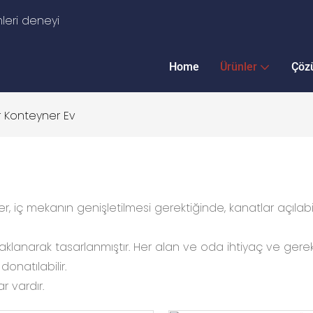
leri deneyi
Home
Ürünler
Çöz
ir Konteyner Ev
r, iç mekanın genişletilmesi gerektiğinde, kanatlar açılabilir
daklanarak tasarlanmıştır. Her alan ve oda ihtiyaç ve gereksi
onatılabilir.
ar vardır.