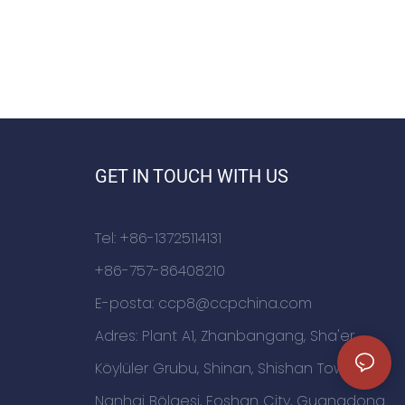
GET IN TOUCH WITH US
Tel: +86-13725114131
+86-757-86408210
E-posta:
ccp8@ccpchina.com
Adres: Plant A1, Zhanbangang, Sha'er
Köylüler Grubu, Shinan, Shishan Town,
Nanhai Bölgesi, Foshan City, Guangdong