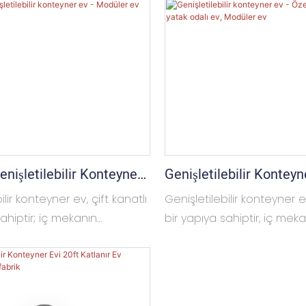
Genişletilebilir Konteyner
Genişletilebilir Konteyn
ler Ev
Özelleştirilmiş 2 Yatak 
ilir konteyner ev, çift kanatlı
Genişletilebilir konteyner ev
Modüler Ev
ahiptir; iç mekanın
bir yapıya sahiptir, iç mek
esi gerektiğinde kanatlar
genişletilmesi gerektiğind
n kullanılabilir alanının
açılabilir, böylece evin kulla
esi ve daha büyük bir
genişletilebilir ve daha bü
 yaratılması sağlanır.
yaşam alanı yaratılabilir.