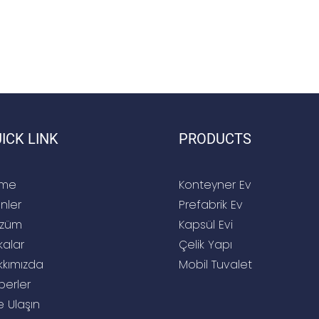
ICK LINK
PRODUCTS
me
Konteyner Ev
nler
Prefabrik Ev
züm
Kapsül Evi
kalar
Çelik Yapı
kkımızda
Mobil Tuvalet
berler
e Ulaşın