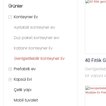
Ürünler
-
Konteyner Ev
Ayrılabilir konteyner ev
Düz paket konteyner evi
Katlanır Konteyner Ev
Genişletilebilir Konteyner Ev
40 Fitlik 
Ev - Modü
+
Prefabrik ev
Genişletileb
bir yapıya s
+
Kapsül Evi
K evi
genişletilm
açılarak evi
Çelik yapı
T House
Uzay Kapsülü Evi
genişletilm
Mobil tuvalet
Prefabrik villa
Elma Kabini
yaşam alanı