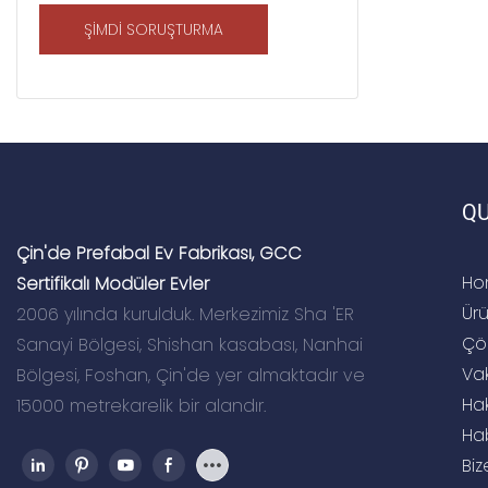
ŞIMDI SORUŞTURMA
QU
Çin'de Prefabal Ev Fabrikası, GCC
Ho
Sertifikalı Modüler Evler
Ürü
2006 yılında kurulduk. Merkezimiz Sha 'ER
Çö
Sanayi Bölgesi, Shishan kasabası, Nanhai
Va
Bölgesi, Foshan, Çin'de yer almaktadır ve
Ha
15000 metrekarelik bir alandır.
Ha
Biz