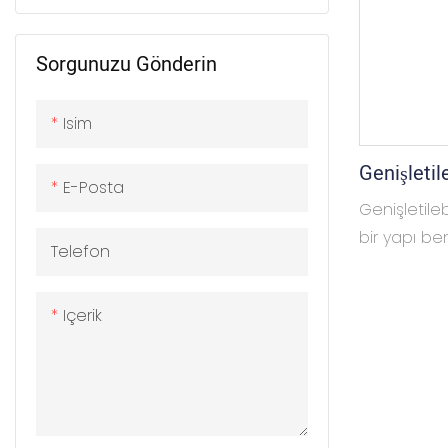
Sorgunuzu Gönderin
Isim
Genişletil
E-Posta
Katlanır 
Genişletileb
bir yapı be
Telefon
genişletilm
açılabilir, e
Içerik
genişletilm
büyük yaşa