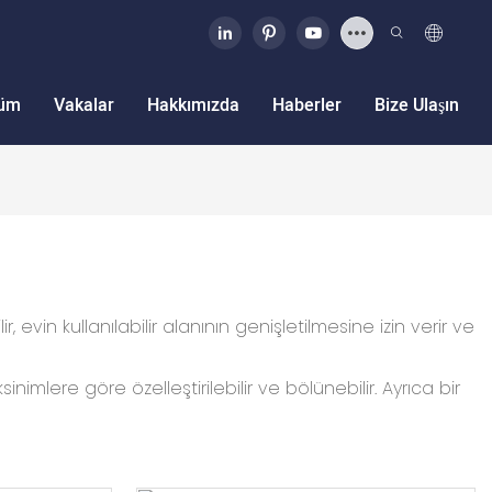
üm
Vakalar
Hakkımızda
Haberler
Bize Ulaşın
, evin kullanılabilir alanının genişletilmesine izin verir ve
nimlere göre özelleştirilebilir ve bölünebilir. Ayrıca bir