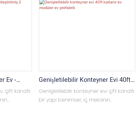
er Ev -
Genişletilebilir Konteyner Evi 40ft
Odalı Ev,
Katlanır Ev Modüler Ev Prefabrik
, çift kanatlı
Genişletilebilir konteyner evi çift kanatlı
anın
bir yapı benimser, iç mekanın
e kanatlar
genişletilmesi gerektiğinde, kanatlar
nılabilir alanı
açılabilir, evin kullanılabilir alanının
yük bir
genişletilmesine izin verir ve daha
büyük yaşam alanı oluşturur