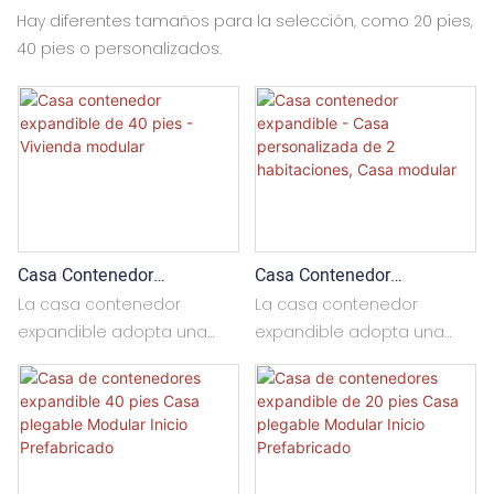
Hay diferentes tamaños para la selección, como 20 pies,
40 pies o personalizados.
Casa Contenedor
Casa Contenedor
Expandible De 40 Pies -
Expandible - Casa
La casa contenedor
La casa contenedor
Vivienda Modular
Personalizada De 2
expandible adopta una
expandible adopta una
Habitaciones, Casa Modular
estructura de doble ala;
estructura de doble ala,
cuando se necesita
cuando es necesario
ampliar el espacio interior,
expandir el espacio interior,
las alas se pueden
las alas se pueden
desplegar, lo que permite
desplegar, lo que permite