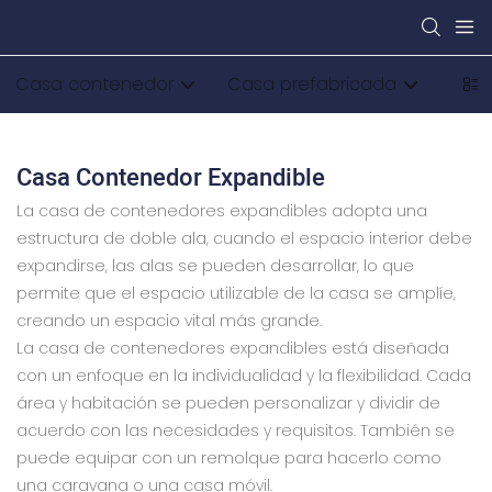
Casa contenedor
Casa prefabricada
Cas
Casa Contenedor Expandible
La casa de contenedores expandibles adopta una
estructura de doble ala, cuando el espacio interior debe
expandirse, las alas se pueden desarrollar, lo que
permite que el espacio utilizable de la casa se amplíe,
creando un espacio vital más grande.
La casa de contenedores expandibles está diseñada
con un enfoque en la individualidad y la flexibilidad. Cada
área y habitación se pueden personalizar y dividir de
acuerdo con las necesidades y requisitos. También se
puede equipar con un remolque para hacerlo como
una caravana o una casa móvil.