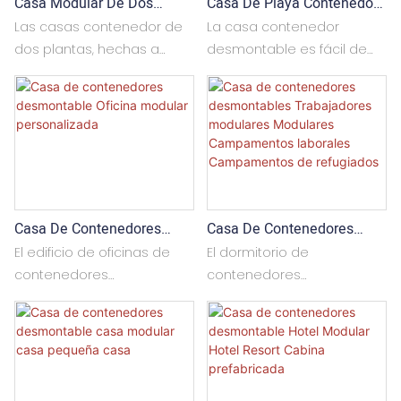
Casa Modular De Dos
Casa De Playa Contenedor
habitación o en
También se puede
Plantas Tipo Contenedor,
Desmontable Con Techo A
combinación con múltiples
personalizar según las
Las casas contenedor de
La casa contenedor
Personalizada.
Dos Aguas - Cabaña De
configuraciones. También
necesidades. Se utiliza
dos plantas, hechas a
desmontable es fácil de
Hotel De Playa
se puede personalizar
ampliamente como oficina
medida, son fáciles de
instalar y su tamaño se
según sus requerimientos.
temporal, sala de
instalar y ofrecen
puede personalizar. Puede
Es ampliamente utilizada
reuniones u oficina en
dimensiones totalmente
utilizarse como una sola
en viviendas residenciales
obras de construcción,
personalizables. Su diseño
habitación o como una
y campamentos para
entre otros usos.
y distribución se adaptan a
combinación
trabajadores.
las necesidades
multidireccional, y también
específicas de cada
puede apilarse en tres
Casa De Contenedores
Casa De Contenedores
proyecto. Equipadas con
niveles. El diseño y la
Desmontable Oficina
Desmontables
baños y balcones, son
distribución se adaptan a
El edificio de oficinas de
El dormitorio de
Modular Personalizada
Trabajadores Modulares
ideales para la vida familiar
los requisitos del proyecto.
contenedores
contenedores
Modulares Campamentos
y para reuniones con
Se utiliza ampliamente
desmontables es fácil de
desmontable /
Laborales Campamentos
amigos y familiares.
como vivienda residencial,
instalar y el tamaño se
campamento de trabajo
De Refugiados
casa de playa, casa de
puede personalizar. Se
es fácil de instalar y el
vacaciones, habitación de
puede usar como una sola
tamaño se puede
hotel, resort, apartamento,
habitación o una
personalizar. Se puede