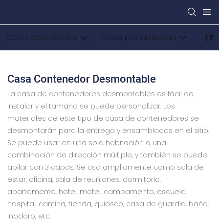
Casa contenedor
Casa prefabricada
Cas
Casa Contenedor Desmontable
La casa de contenedores desmontables es fácil de
instalar y el tamaño se puede personalizar. Los
materiales de este tipo de casa de contenedores se
desmontarán para la entrega y ensamblados en el sitio.
Se puede usar en una sola habitación o una
combinación de dirección múltiple, y también se puede
apilar con 3 capas. Se usa ampliamente como sala de
estar, oficina, sala de reuniones, dormitorio,
apartamento, hotel, motel, campamento, escuela,
hospital, cantina, tienda, quiosco, casa de guardia, baño,
inodoro, etc.