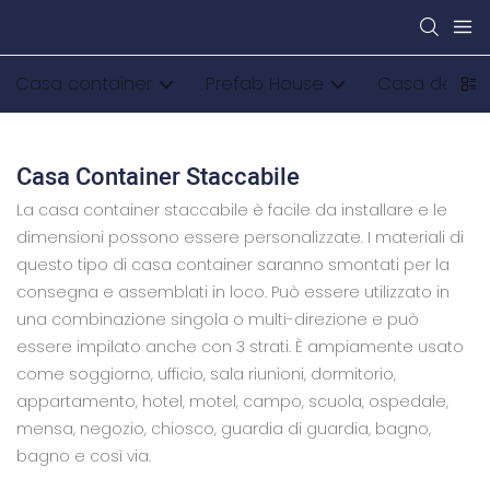
Casa container
Prefab House
Casa della 
Casa Container Staccabile
La casa container staccabile è facile da installare e le
dimensioni possono essere personalizzate. I materiali di
questo tipo di casa container saranno smontati per la
consegna e assemblati in loco. Può essere utilizzato in
una combinazione singola o multi-direzione e può
essere impilato anche con 3 strati. È ampiamente usato
come soggiorno, ufficio, sala riunioni, dormitorio,
appartamento, hotel, motel, campo, scuola, ospedale,
mensa, negozio, chiosco, guardia di guardia, bagno,
bagno e così via.