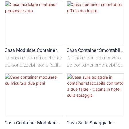
Casa Modulare Container
Casa Container Smontabile,
Personalizzata
Ufficio Modulare
Le case modulari container
L'ufficio modulare ricavato
personalizzabili sono facili
da container smontabili è
da installare e le
facile da installare e le
dimensioni possono
dimensioni possono
essere adattate alle
essere personalizzate. Può
esigenze specifiche. È
essere utilizzato come
possibile personalizzare i
singolo ambiente o in
colori esterni e interni a
configurazioni
seconda delle richieste.
multidirezionali. È inoltre
Casa Container Modulare
Casa Sulla Spiaggia In
Possono essere utilizzate
possibile personalizzarlo in