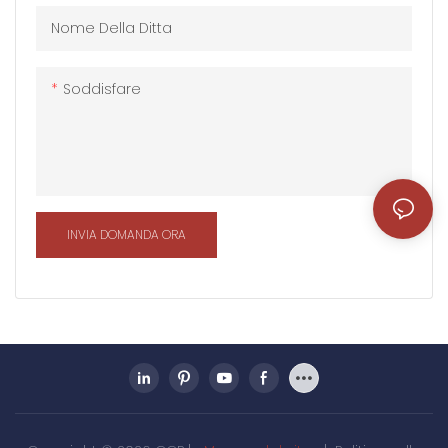
requisito. È ampiamente
Nome Della Ditta
utilizzato come soggiorno,
ufficio temporaneo, sala
Soddisfare
riunioni o ufficio in cantiere
ecc
INVIA DOMANDA ORA