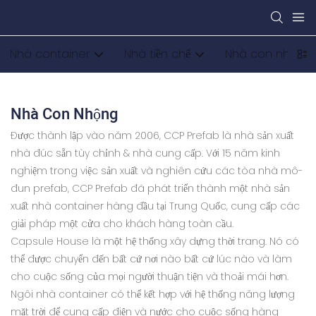
Nhà container
Nhà tiền chế
Nhà con nhộng
Nhà Con Nhộng
Được thành lập vào năm 2006, CCP Prefab là nhà sản xuất
nhà đúc sẵn tùy chỉnh & nhà cung cấp. Với 15 năm kinh
nghiệm trong việc sản xuất và nghiên cứu các tòa nhà mô-
đun prefab, CCP Prefab đã phát triển thành một nhà sản
xuất nhà container hàng đầu tại Trung Quốc, cung cấp các
giải pháp một cửa cho khách hàng toàn cầu.
Capsule House là một hệ thống xây dựng thời trang. Nó có
thể được chuyển đến bất cứ nơi nào bất cứ lúc nào và làm
cho cuộc sống của mọi người thuận tiện và thoải mái hơn.
Ngôi nhà container có thể kết hợp với hệ thống năng lượng
mặt trời để cung cấp điện và nước cho cuộc sống hàng