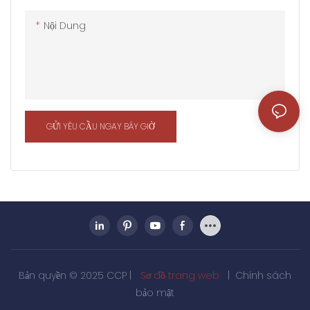
Nội Dung
GỬI YÊU CẦU NGAY BÂY GIỜ
Bản quyền © 2025 CCP |
Sơ đồ trang web
|
Chính sách
bảo mật