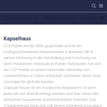
Containerhaus
Prefab House
Kapselhaus
Kapselhaus
CCP Prefab wurde 2006 gegründet und ist ein
maßgeschneiderter Haushersteller & Anbieter. Mit 15
Jahren Erfahrung in der Herstellung und Forschung vor
dem modularen Gebäude in Prefab-Gebäuden hat sich
die CCP-Prefab zu einem führenden Hersteller von
Containerhaus in China entwickelt und bietet einen Stop-
Lösungen für globale Kunden.
Capsule House ist ein modisches Bausystem. Es kann
jederzeit auf überall verlegt werden und das Leben der
Menschen bequemer und komfortabler machen. Das
Containerhaus kann sich mit einem Sonnenstromsystem