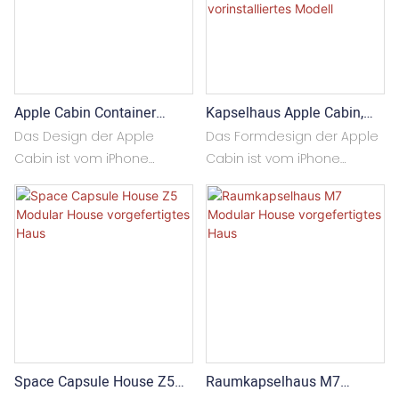
Kapselhaus Apple Cabin,
Apple Cabin Container
Individuelles Und
Fertighaus
Das Formdesign der Apple
Das Design der Apple
Vorinstalliertes Modell
Cabin ist vom iPhone
Cabin ist vom iPhone
inspiriert und verwendet
inspiriert und zeichnet sich
normalerweise einen
durch abgerundete
abgerundeten Bogen. Das
Formen aus. Die
schöne Erscheinungsbild
ansprechende Optik zieht
zieht die Aufmerksamkeit
die Blicke von Touristen und
von Touristen und
Besuchern auf sich. Die
Zuschauern auf sich. Die
Apple Cabin besteht in der
Apple Cabin besteht
Regel aus leichtem Stahl
normalerweise aus
und wärme- sowie
Space Capsule House Z5
Raumkapselhaus M7
leichten Stahlmaterialien
wasserabweisenden