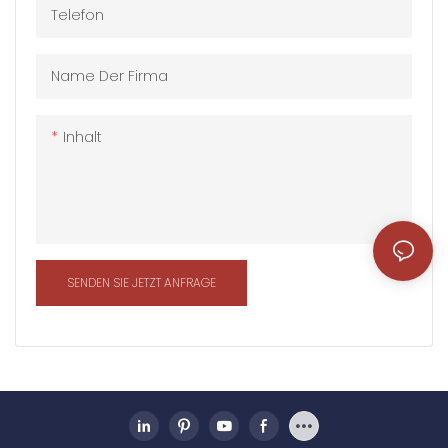
Telefon
Isolierungen und
und thermischen
wasserdichten Materialien,
Isolierungen und
die eine gute
wasserdichten Materialien,
Name Der Firma
Wetterbeständigkeit
die eine gute
aufweisen und sich an eine
Wetterbeständigkeit
Inhalt
Vielzahl von
aufweisen und sich an eine
Umgebungsbedingungen
Vielzahl von
anpassen können
Umgebungsbedingungen
anpassen können
SENDEN SIE JETZT ANFRAGE