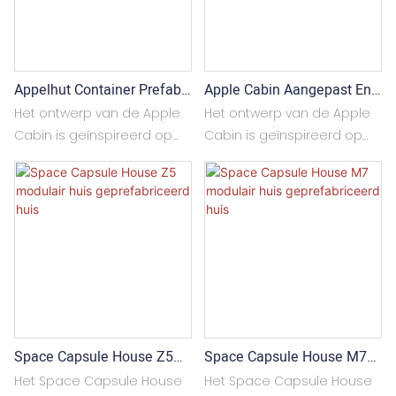
Apple Cabin Aangepast En
Appelhut Container Prefab
Voorgeïnstalleerd Model -
Huis
Het ontwerp van de Apple
Het ontwerp van de Apple
Capsule House
Cabin is geïnspireerd op
Cabin is geïnspireerd op
de iPhone, met meestal
de iPhone, meestal met
een afgeronde boog en
afgeronde hoeken en een
een mooie uitstraling die
fraaie uitstraling die de
de aandacht trekt van
aandacht trekt van
toeristen en bezoekers. De
toeristen en andere
Apple Cabin is meestal
bezoekers. De Apple Cabin
gemaakt van licht staal en
is doorgaans gemaakt van
thermische isolatie en
lichtgewicht staal en
waterdichte materialen, die
thermische isolatie- en
Space Capsule House Z5
Space Capsule House M7
goed bestand zijn tegen
waterdichte materialen,
Modulair Huis
Modulair Huis
weersinvloeden en zich
waardoor hij goed bestand
Het Space Capsule House
Het Space Capsule House