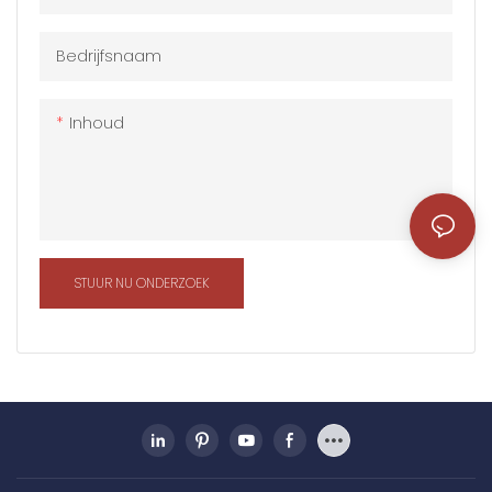
aanpassen aan een
aanpassen aan een
verscheidenheid aan
verscheidenheid aan
Bedrijfsnaam
omgevingscondities
omgevingscondities
Inhoud
STUUR NU ONDERZOEK