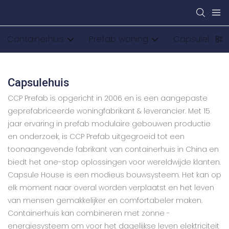
Containerhuis
Prefab woning
Capsulehuis
Capsulehuis
CCP Prefab is opgericht in 2006 en is een aangepaste
geprefabriceerde woningfabrikant & leverancier. Met 15
jaar ervaring in prefab modulaire gebouwen productie
en onderzoek, is CCP Prefab uitgegroeid tot een
toonaangevende fabrikant van containerhuis in China en
biedt het one-stop oplossingen voor wereldwijde klanten.
Capsule House is een modieus bouwsysteem. Het kan op
elk moment naar overal worden verplaatst en het leven
van mensen gemakkelijker en comfortabeler maken.
Containerhuis kan combineren met zonne -
energiesysteem om voor het dagelijkse leven elektriciteit