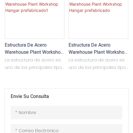
Estructura De Acero
Estructura De Acero
Warehouse Plant Workshop
Warehouse Plant Workshop
Hangar Prefabricado1
Hangar Prefabricado
La estructura de acero es
La estructura de acero es
uno de los principales tipos
uno de los principales tipos
de estructura del edificio.
de estructura del edificio.
La estructura de acero
La estructura de acero
consiste principalmente en
consiste principalmente en
Envíe Su Consulta
columna de acero,
columna de acero,
armadura de acero y otros
armadura de acero y otros
componentes. Cada parte
componentes. Cada parte
Nombre
o componente
o componente
generalmente se conecta
generalmente se conecta
Correo Electrónico