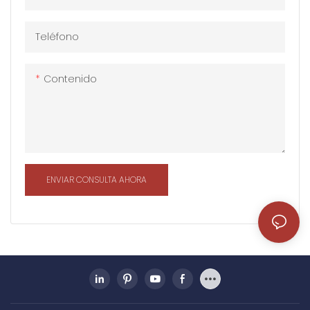
soldadura, perno o
soldadura, perno o
remache. Se usa
remache. Se usa
Teléfono
ampliamente en el campo
ampliamente en el campo
de grandes taller, almacén,
de grandes taller, almacén,
estadio, edificios súper de
estadio, edificios súper de
Contenido
gran altura, etc.
gran altura, etc.
ENVIAR CONSULTA AHORA