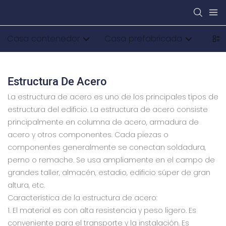
Casa contenedor
Casa prefabricada
Cas
Estructura De Acero
La estructura de acero es uno de los principales tipos de
estructura del edificio. La estructura de acero consiste
principalmente en columna de acero, armadura de
acero y otros componentes. Cada piezas o
componentes generalmente se conectan soldadura,
perno o remache. Se usa ampliamente en el campo de
grandes taller, almacén, estadio, edificio súper de gran
altura, etc.
Característica de la estructura de acero:
1. El material es con alta resistencia y peso ligero. Es
conveniente para el transporte y la instalación. Es