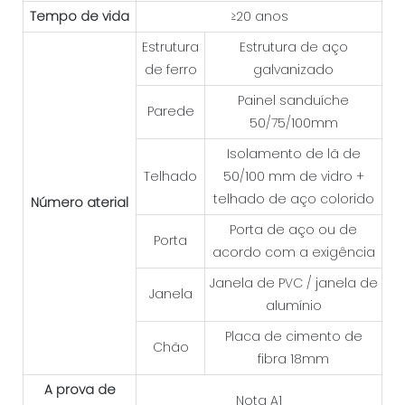
Tempo de vida
≥20 anos
Estrutura
Estrutura de aço
de ferro
galvanizado
Painel sanduíche
Parede
50/75/100mm
Isolamento de lã de
Telhado
50/100 mm de vidro +
telhado de aço colorido
Número aterial
Porta de aço ou de
Porta
acordo com a exigência
Janela de PVC / janela de
Janela
alumínio
Placa de cimento de
Chão
fibra 18mm
A prova de
Nota A1