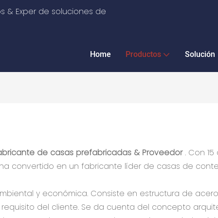
s & Exper de soluciones de
Home
Productos
Solución
abricante de casas prefabricadas & Proveedor
. Con 15
 ha convertido en un fabricante líder de casas de con
biental y económica. Consiste en estructura de acero
equisito del cliente. Se da cuenta del concepto arquit