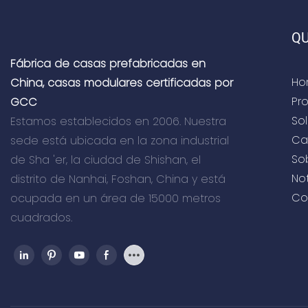
utilizar en
escuelas, h
QU
exhibición, 
Fábrica de casas prefabricadas en
Ho
China, casas modulares certificadas por
Pr
GCC
So
Estamos establecidos en 2006. Nuestra
Ca
sede está ubicada en la zona industrial
So
de Sha 'er, la ciudad de Shishan, el
Not
distrito de Nanhai, Foshan, China y está
Co
ocupada en un área de 15000 metros
cuadrados.