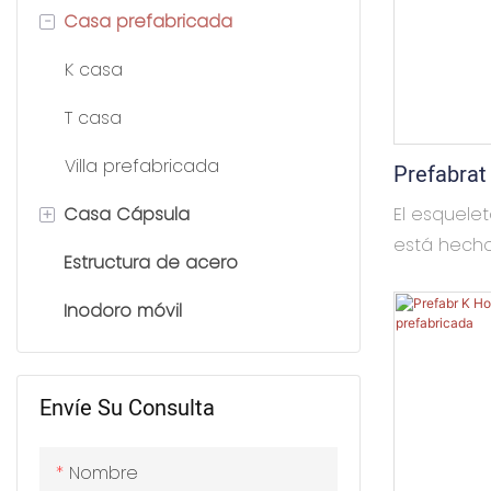
-
Casa prefabricada
Casa contenedor
desmontable
K casa
Casa de contenedores de
T casa
paquete plano
Villa prefabricada
Prefabrat
Casa contenedor plegable
School C
+
Casa Cápsula
El esquele
Casa contenedor
Camps Pr
está hecho
expandible
Estructura de acero
Casa cápsula espacial
ligero, ge
Q345B, que
Inodoro móvil
Cabaña de manzana
para tener 
resistencia
techo est
Envíe Su Consulta
sándwich d
está lleno 
Nombre
materiales 