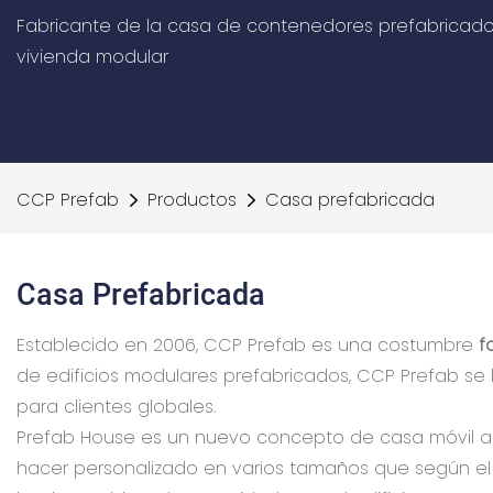
Fabricante de la casa de contenedores prefabricado
vivienda modular
CCP Prefab
Productos
Casa prefabricada
Casa Prefabricada
Establecido en 2006, CCP Prefab es una costumbre
f
de edificios modulares prefabricados, CCP Prefab se
para clientes globales.
Prefab House es un nuevo concepto de casa móvil am
hacer personalizado en varios tamaños que según el r