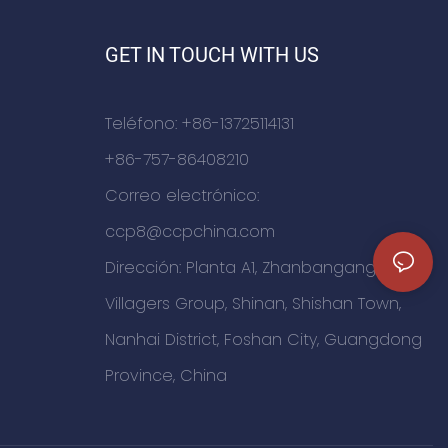
ales,
utilizar en tiendas temporales,
s de
escuelas, hospitales, salas de
GET IN TOUCH WITH US
exhibición, etc.
Teléfono: +86-13725114131
+86-757-86408210
Correo electrónico:
ccp8@ccpchina.com
Dirección: Planta A1, Zhanbangang, Sha'er
Villagers Group, Shinan, Shishan Town,
Nanhai District, Foshan City, Guangdong
Province, China