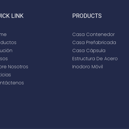
 tiendas temporales,
utilizar en tiendas tempor
ospitales, salas de
escuelas, hospitales, sala
ICK LINK
PRODUCTS
etc.
exhibición, etc.
me
Casa Contenedor
oductos
Casa Prefabricada
lución
Casa Cápsula
sos
Estructura De Acero
bre Nosotros
Inodoro Móvil
icias
ntáctenos