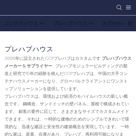
コンテナハウス
プレハブハウス
カプセルハウス
プレハブハウス
2006年に設立されたCCPプレハブはカスタムです
プレハブハウス
メーカー & サプライヤー
. プレハブモジュラービルディングの製
造と研究で15年の経験を積んだCCPプレハブは、中国の大手コン
テナハウスメーカーになり、グローバルクライアントにワンスト
ップソリューションを提供しています。
プレハブハウスは、環境および経済のモバイルハウスの新しい概
念です。 鋼構造、サンドイッチの壁パネル、屋根で構成されてい
ます。 顧客の要件に応じて、さまざまなサイズでカスタムメイド
できます。 それは、一時的な建物のためのシンプルできれいで環
境的な、迅速な建設と安全性の建築概念を実現しています。 一時
的な家は、産業、在庫があり、プレハブ、再利用可能になりま