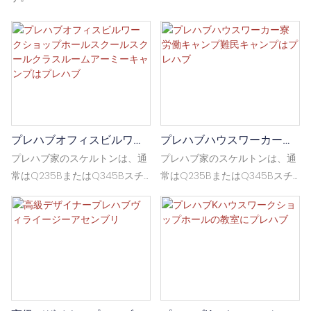
プレハブオフィスビルワー
プレハブハウスワーカー寮
クショップホールスクール
労働キャンプ難民キャンプ
プレハブ家のスケルトンは、通
プレハブ家のスケルトンは、通
スクールクラスルームアー
はプレハブ
常はQ235BまたはQ345Bスチ
常はQ235BまたはQ345Bスチ
ミーキャンプはプレハブ
ールである軽い鋼構造でできて
ールである軽い鋼構造でできて
います。これは、溶接またはボ
います。これは、溶接またはボ
ルトで溶接またはボルトで、安
ルトで溶接またはボルトで、安
定性と地震抵抗が高くなってい
定性と地震抵抗が高くなってい
ます。 壁と屋根はカラースチー
ます。 壁と屋根はカラースチー
ルサンドイッチパネルで作られ
ルサンドイッチパネルで作られ
ており、中央には岩の羊毛やそ
ており、中央には岩の羊毛やそ