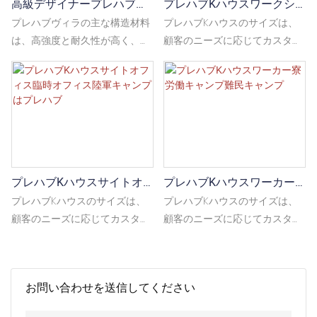
高級デザイナープレハブヴ
プレハブKハウスワークシ
の他の熱断熱材が満たされてお
の他の熱断熱材が満たされてお
ィライージーアセンブリ
ョップホールの教室にプレ
り、優れた熱断熱材、防水性、
り、優れた熱断熱材、防水性、
プレハブヴィラの主な構造材料
プレハブKハウスのサイズは、
ハブ
火災、湿気防止性能がありま
火災、湿気防止性能がありま
は、高強度と耐久性が高く、生
顧客のニーズに応じてカスタマ
す。 その他のコンポーネントに
す。 その他のコンポーネントに
産プロセスで生成される廃棄物
イズできますが、通常、標準化
は、C字型の鋼柱、床梁、屋根
は、C字型の鋼柱、床梁、屋根
が少なく、環境汚染が少なく、
された生産と輸送を促進するた
のパーリン、階段、廊下、ド
のパーリン、階段、廊下、ド
リサイクルできる軽鋼構造フレ
めに特定のモジュールに従いま
ア、窓などが含まれます。
ア、窓などが含まれます。
ームです。 プレハブヴィラは、
す。 長さと幅は、モジュールと
個人の住宅、商業ビル、公共施
してk（1k = 1820mm）です。
設、緊急住宅、観光施設、その
建設現場の一時的なオフィス、
他の畑で広く使用されています
労働者の寮、倉庫に適していま
プレハブKハウスサイトオ
プレハブKハウスワーカー
す。 また、一時的なショップ、
フィス臨時オフィス陸軍キ
寮労働キャンプ難民キャン
学校、病院、展示ホールなどで
プレハブKハウスのサイズは、
プレハブKハウスのサイズは、
ャンプはプレハブ
プ
も使用できます
顧客のニーズに応じてカスタマ
顧客のニーズに応じてカスタマ
イズできますが、通常、標準化
イズできますが、通常、標準化
された生産と輸送を促進するた
された生産と輸送を促進するた
めに特定のモジュールに従いま
めに特定のモジュールに従いま
お問い合わせを送信してください
す。 長さと幅は、モジュールと
す。 長さと幅は、モジュールと
してk（1k = 1820mm）です。
してk（1k = 1820mm）です。