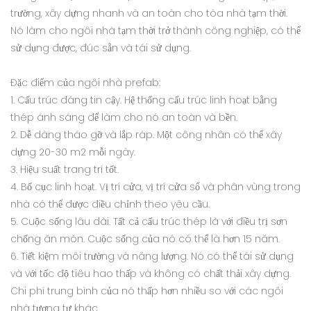
trường, xây dựng nhanh và an toàn cho tòa nhà tạm thời.
Nó làm cho ngôi nhà tạm thời trở thành công nghiệp, có thể
sử dụng được, đúc sẵn và tái sử dụng.
Đặc điểm của ngôi nhà prefab:
1. Cấu trúc đáng tin cậy. Hệ thống cấu trúc linh hoạt bằng
thép ánh sáng để làm cho nó an toàn và bền.
2. Dễ dàng tháo gỡ và lắp ráp. Một công nhân có thể xây
dựng 20-30 m2 mỗi ngày.
3. Hiệu suất trang trí tốt.
4. Bố cục linh hoạt. Vị trí cửa, vị trí cửa sổ và phân vùng trong
nhà có thể được điều chỉnh theo yêu cầu.
5. Cuộc sống lâu dài. Tất cả cấu trúc thép là với điều trị sơn
chống ăn mòn. Cuộc sống của nó có thể là hơn 15 năm.
6. Tiết kiệm môi trường và năng lượng. Nó có thể tái sử dụng
và với tốc độ tiêu hao thấp và không có chất thải xây dựng.
Chi phí trung bình của nó thấp hơn nhiều so với các ngôi
nhà tương tự khác.