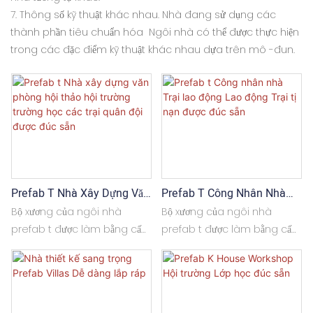
7. Thông số kỹ thuật khác nhau. Nhà đang sử dụng các
thành phần tiêu chuẩn hóa Ngôi nhà có thể được thực hiện
trong các đặc điểm kỹ thuật khác nhau dựa trên mô -đun.
Prefab T Nhà Xây Dựng Văn
Prefab T Công Nhân Nhà
Phòng Hội Thảo Hội Trường
Trại Lao Động Lao Động Trại
Bộ xương của ngôi nhà
Bộ xương của ngôi nhà
Trường Học Các Trại Quân
Tị Nạn Được Đúc Sẵn
prefab t được làm bằng cấu
prefab t được làm bằng cấu
Đội Được Đúc Sẵn
trúc thép ánh sáng, thường
trúc thép ánh sáng, thường
là thép Q235B hoặc Q345B,
là thép Q235B hoặc Q345B,
được hàn hoặc bắt vít để có
được hàn hoặc bắt vít để có
độ ổn định cao và kháng
độ ổn định cao và kháng