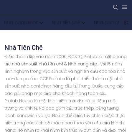
Nhà container
Nhà tiền chế
Nhà con nhộng
Nhà Tiền Chế
Được thành lập vào năm 2006, ĐCSTQ Prefab là một phong
tục
nhà sản xuất nhà tiền chế & Nhà cung cấp
. Với 15 năm
kinh nghiệm trong việc sản xuất và nghiên cứu các tòa nhà
mô-đun prefab, CCP Prefab đã phát triển thành một nhà
sản xuất nhà container hàng đầu tại Trung Quốc, cung cấp
các giải pháp một cửa cho khách hàng toàn cầu.
Prefab House là một khái niệm mới về nhà di động môi
trường và kinh tế. Nó bao gồm cấu trúc thép, bảng tường
bánh sandwich và lợp. Nó có thể được tùy chỉnh được thực
hiện trong các kích cỡ khác nhau theo yêu cầu của khách
hàng. Nó nhận ra khái niệm kiến ​​trúc về đơn giản và đẹp, môi