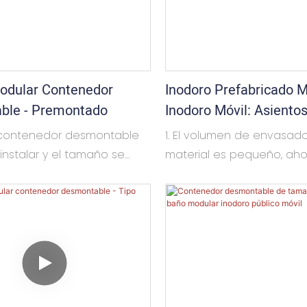
odular Contenedor
Inodoro Prefabricado 
ble - Premontado
Inodoro Móvil: Asiento
 contenedor desmontable
1. El volumen de envasad
 instalar y el tamaño se
material es pequeño, ah
nalizar. Se puede utilizar
costos de flete para el t
abitación individual o
larga distancia
combinación
2. El diseño modular de 
cional, y también se puede
rápido asegura una rápi
 un edificio de 3 capas. La
de instalación
n interior se puede diseñar
3. Es conveniente cambiar e
quisitos. Se utiliza
de desmontar y ensamblar