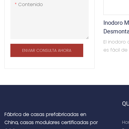
ampliamen
Contenido
baño, duch
Inodoro M
Desmontab
El inodoro
es fácil de
ENVIAR CONSULTA AHORA
puede perso
como una h
como una 
multidirec
apilar como
diseño inte
QU
según los re
Fábrica de casas prefabricadas en
ampliamen
Ho
China, casas modulares certificadas por
baño, duch