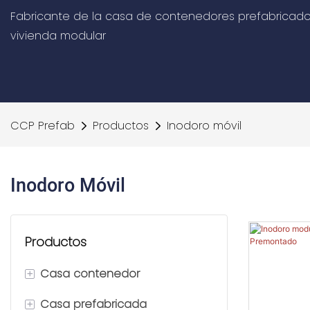
Fabricante de la casa de contenedores prefabricado
vivienda modular
CCP Prefab
Productos
Inodoro móvil
Inodoro Móvil
Productos
+
Casa contenedor
+
Casa prefabricada
Casa contenedor