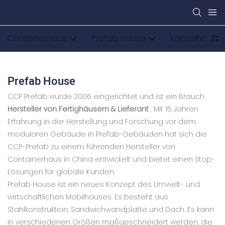
Containerhaus
Prefab House
Kapselhaus
Prefab House
CCP Prefab wurde 2006 eingerichtet und ist ein Brauch
Hersteller von Fertighäusern & Lieferant
. Mit 15 Jahren
Erfahrung in der Herstellung und Forschung vor dem
modularen Gebäude in Prefab-Gebäuden hat sich die
CCP-Prefab zu einem führenden Hersteller von
Containerhaus in China entwickelt und bietet einen Stop-
Lösungen für globale Kunden.
Prefab House ist ein neues Konzept des Umwelt- und
wirtschaftlichen Mobilhauses. Es besteht aus
Stahlkonstruktion, Sandwichwandplatte und Dach. Es kann
in verschiedenen Größen maßgeschneidert werden, die