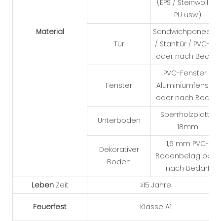
(EPS / Steinwolle /
PU usw.)
Material
Sandwichpaneeltü
Tür
/ Stahltür / PVC-Tür
oder nach Bedarf
PVC-Fenster /
Fenster
Aluminiumfenster
oder nach Bedarf
Sperrholzplatte
Unterboden
18mm
1,6 mm PVC-
Dekorativer
Bodenbelag oder
Boden
nach Bedarf
Leben
Zeit
≥15 Jahre
Feuerfest
Klasse A1