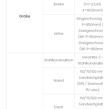
Breite
(m=2,3,4,5;
K=1820mm)
Größe
Eingeschossig (3P;
P=950mm) /
Zweigeschossig
Höhe
(6P; P=950mm) /
Dreigeschossig
(9P; P=950mm)
Verzinkte C-
Stahlkonstruktion
Stahlkonstruktion
50/75/100 mm
Sandwichplatte
Wand
(EPS / Steinwolle /
PU usw.)
50/75/100 mm
Sandwichplatte
Dach