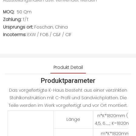
Ausstellungshallen usw. verwendet werden
MOQ:
50 Qm
Zahlung:
T/T
Ursprungs ort:
Foschan, China
Incoterms:
EXW / FOB / C&F / CIF
Produkt Detail
Produktparameter
Das vorgefertigte K-Haus besteht aus einer verzinkten
Stahlkonstruktion mit C-Profil und Sandwichplatten. Die
Teile werden im Werk vorgefertigt und vor Ort montiert.
n*K*1820mm (n=
Länge
4,5, 6……; K=1820mm
m*K*1820mm