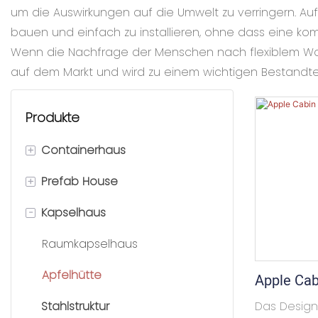
um die Auswirkungen auf die Umwelt zu verringern. Aufg
bauen und einfach zu installieren, ohne dass eine kompl
Wenn die Nachfrage der Menschen nach flexiblem Woh
auf dem Markt und wird zu einem wichtigen Bestandteil
Produkte
+
Containerhaus
+
Prefab House
Abnehmbares
Containerhaus
-
Kapselhaus
K Haus
Flat-Pack-Containerhaus
T Haus
Raumkapselhaus
Zusammenklappbares
Prefab Villa
Apfelhütte
Apple Cab
Containerhaus
Stahlstruktur
Das Design
Erweiterbares Containerhaus