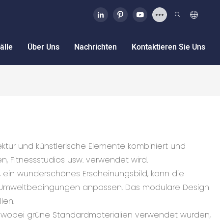
älle
Über Uns
Nachrichten
Kontaktieren Sie Uns
ktur und künstlerische Elemente kombiniert und
n, Fitnessstudios usw. verwendet wird.
, ein wunderschönes Erscheinungsbild, kann die
von Umweltbedingungen anpassen. Das modulare Design
len.
 wobei grüne Standardmaterialien verwendet wurden,