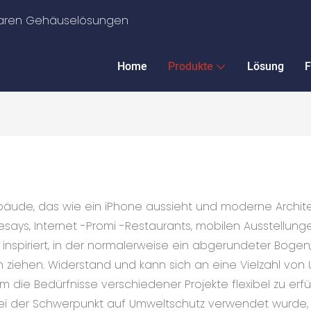
ularen Gehäuselösungen
Home
Produkte
Lösung
F
ebäude, das wie ein iPhone aussieht und moderne Archite
says, Internet -Promi -Restaurants, mobilen Ausstellunge
inspiriert, in der normalerweise ein abgerundeter Bogen
h ziehen. Widerstand und kann sich an eine Vielzahl 
m die Bedürfnisse verschiedener Projekte flexibel zu erfül
ei der Schwerpunkt auf Umweltschutz verwendet wurde,