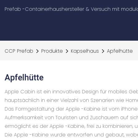
Prefab -Containerhaushersteller & Versuch mit mod
CCP Prefab
Produkte
Kapselhaus
Apfelhütte
Apfelhütte
Apple Cabin ist ein innovatives Design für mobiles G
hauptsächlich in einer Vielzahl von Szenarien wie Home
Das Formgestaltung der Apple -Kabine ist vom iPhone 
Aufmerksamkeit von Touristen und Zuschauern auf sic
ermöglicht es der Apple -Kabine, frei zu kombinieren, u
Die Apple -Kabine wurde entworfen und gebaut, wob