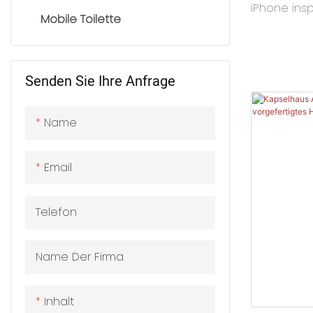
iPhone insp
Mobile Toilette
durch abge
ansprechend
von Tourist
Senden Sie Ihre Anfrage
Die Apple 
aus leicht
Name
wasserabwe
wodurch si
und sich a
Email
Umgebungs
Telefon
Name Der Firma
Inhalt