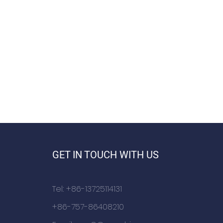
GET IN TOUCH WITH US
Tel: +86-13725114131
+86-757-86408210