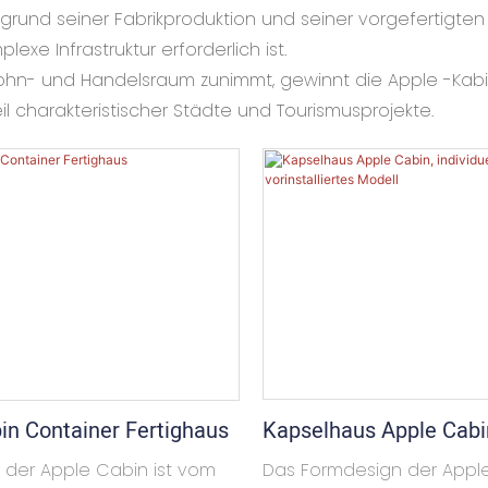
rund seiner Fabrikproduktion und seiner vorgefertigten 
exe Infrastruktur erforderlich ist.
n- und Handelsraum zunimmt, gewinnt die Apple -Kabine
 charakteristischer Städte und Tourismusprojekte.
Kapselhaus Apple Cabi
in Container Fertighaus
Individuelles Und Vorins
Das Formdesign der Apple
 der Apple Cabin ist vom