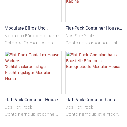
Modulare Büros Und
Flat-Pack Container House
Wohnungen Aus Flach
Modular Shelter Hospital
Modulare Bürocontainer im
Das Flat-Pack-
Verpackten Containern
Container Klinik Quarantäne
Flatpack-Format lassen
Containerkrankenhaus ist
Kabine
sich schnell montieren. Sie
schnell für die Installation.
bestehen aus einem
Es besteht aus einem
oberen und einem unteren
oberen Rahmen, einem
Rahmen sowie Eckstützen
unteren Rahmen und
und werden üblicherweise
Ecksäulen, die
flach verpackt geliefert. Die
normalerweise ein
Container können als
Flachpaket zur Lieferung
Flat-Pack Container House
Flat-Pack-Containerhaus-
Einzelräume oder in
einpacken. Es kann als
Workers
Baustelle Büroraum
Kombination mit anderen
Einzelzimmer- oder
Das Flat-Pack-
Das Flat-Pack-
'Schlafsaalarbeitslager
Bürogebäude Modular
Räumen genutzt und bis zu
Multidirektionskombination
Containerhaus ist schnell
Containerhaus ist einfach
Flüchtlingslager Modular
House
drei Etagen gestapelt
verwendet werden und
für die Installation. Es
vor Ort installiert zu werden.
Home