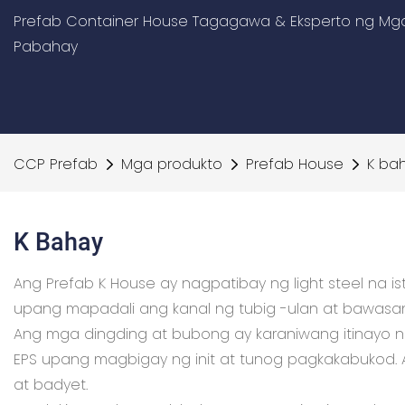
Prefab Container House Tagagawa & Eksperto ng Mga
Pabahay
CCP Prefab
Mga produkto
Prefab House
K ba
K Bahay
Ang Prefab K House ay nagpatibay ng light steel na i
upang mapadali ang kanal ng tubig -ulan at bawasan
Ang mga dingding at bubong ay karaniwang itinayo 
EPS upang magbigay ng init at tunog pagkakabukod
at badyet.