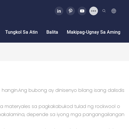
Tungkol Sa Atin
Balita
Makipag-Ugnay Sa Aming
hangin.Ang bubong ay dinisenyo bilang isang dalisdis
a materyales sa pagkakabukod tulad ng rockwool o
 nakalamina, depende sa iyong mga pangangailangan