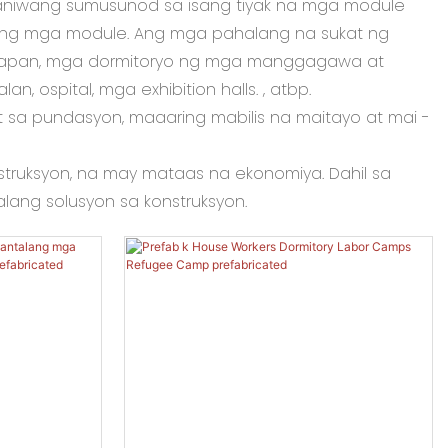
aniwang sumusunod sa isang tiyak na mga module
lang mga module. Ang mga pahalang na sukat ng
nggapan, mga dormitoryo ng mga manggagawa at
ospital, mga exhibition halls. , atbp.
 sa pundasyon, maaaring mabilis na maitayo at mai -
truksyon, na may mataas na ekonomiya. Dahil sa
alang solusyon sa konstruksyon.