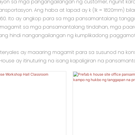
ayon sa mga pangangailangan ng customer, ngunit kar
nsportasyon. Ang haba at lapad ay k (1k = 1820mm) bi
NK+160. Ito ay angkop para sa mga pansamantalang ta
 magamit sa mga pansamantalang tindahan, mga paaralan, 
niwang hindi nangangailangan ng kumplikadong paggamot
eryales ay maaaring magamit para sa susunod na kons
 House ay itinuturing na isang kapaligiran na pansamant