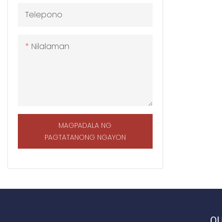
ospital, exh
Telepono
Nilalaman
MAGPADALA NG
PAGTATANONG NGAYON
QU