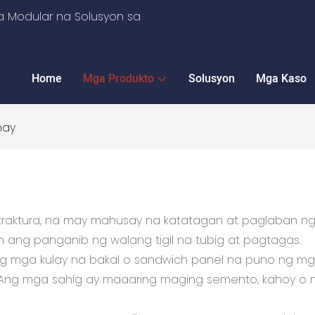
 Modular na Solusyon sa
Home
Mga Produkto
Solusyon
Mga Kaso
hay
straktura, na may mahusay na katatagan at paglaban ng 
 ang panganib ng walang tigil na tubig at pagtagas.
ng mga kulay na bakal o sandwich panel na puno ng mg
. Ang mga sahig ay maaaring maging semento, kahoy o