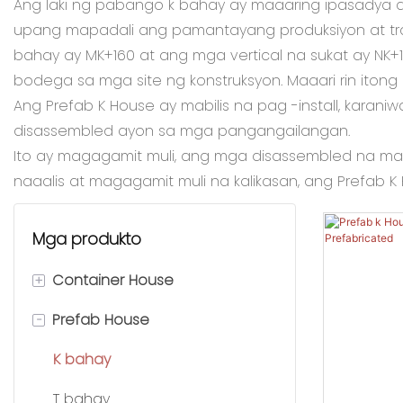
Ang laki ng pabango k bahay ay maaaring ipasadya 
upang mapadali ang pamantayang produksiyon at tra
bahay ay MK+160 at ang mga vertical na sukat ay 
bodega sa mga site ng konstruksyon. Maaari rin itong
Ang Prefab K House ay mabilis na pag -install, kara
disassembled ayon sa mga pangangailangan.
Ito ay magagamit muli, ang mga disassembled na mat
naaalis at magagamit muli na kalikasan, ang Prefab K
Mga produkto
+
Container House
-
Prefab House
Nababaluktot na lalagyan ng
bahay
K bahay
Flat-pack container house
T bahay