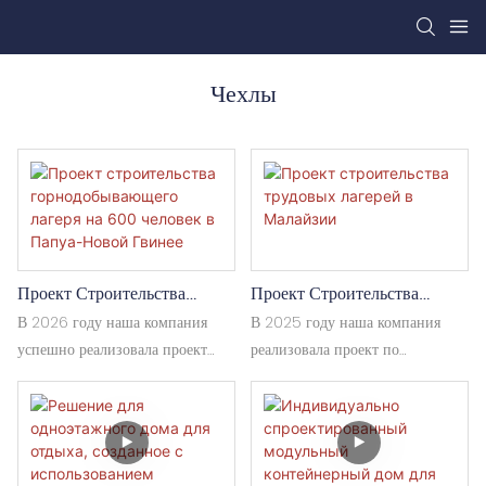
Чехлы
Проект Строительства
Проект Строительства
Горнодобывающего Лагеря
Трудовых Лагерей В
В 2026 году наша компания
В 2025 году наша компания
На 600 Человек В Папуа-
Малайзии
успешно реализовала проект
реализовала проект по
Новой Гвинее
строительства лагеря для
строительству сборных зданий
горняков на 600 человек в
на строительной площадке в
Папуа-Новой Гвинее. Благодаря
Малайзии общей площадью
отработанной технологии
около 1500 квадратных метров.
модульного контейнерного
В проекте в основном