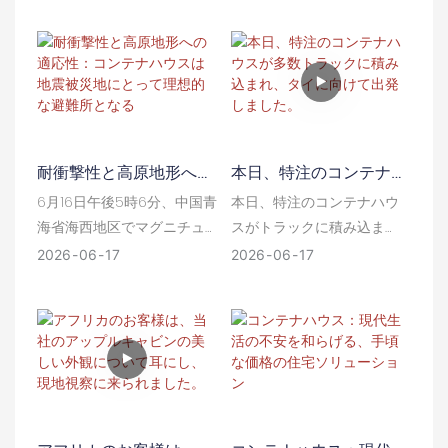
ェクトです。まず、亜鉛メ
カからやって来て、当社の
ッキ鋼製のフレームを固定
生産拠点を視察し、製品の
し、組み立て図面に厳密に
仕上がり、構造材、内装構
従って壁パネルを接合しま
成、そしてモジュール式コ
す。最大の特長は、内蔵さ
ンテナハウスの全体的な品
れた内部排水システムで
質を直接確認しました。
耐衝撃性と高原地形への
本日、特注のコンテナハ
す。屋根と床の下には隠さ
適応性：コンテナハウス
ウスが多数トラックに積
れた排水溝があらかじめ設
6月16日午後5時6分、中国青
本日、特注のコンテナハウ
は地震被災地にとって理
み込まれ、タイに向けて
置されており、雨水を外部
海省海西地区でマグニチュ
スがトラックに積み込ま
想的な避難所となる
出発しました。
に溢れさせることなく、隠
ード6.3の地震が発生し、震
れ、タイに向けて出発しま
2026
06
17
2026
06
17
されたパイプへと導くこと
源の深さは10kmでした。そ
した。これらのモジュール
で、壁の湿気や水染みを防
の後も余震が続き、数千人
式建築物は、東南アジアの
ぎます。
の住民が避難を余儀なくさ
熱帯気候に合わせて特別に
れました。災害救援におい
設計されています。
て、信頼できる仮設住宅の
確保が最優先事項となって
います。通常のテントは断