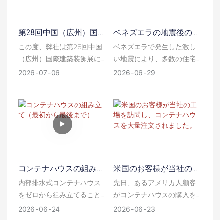
に心より感謝申し上げま
す。
第28回中国（広州）国際
ベネズエラの地震後の解
建築装飾フェアにぜひお
決策
この度、弊社は第28回中国
ベネズエラで発生した激し
越しください。
（広州）国際建築装飾展に
い地震により、多数の住宅
出展することになりました
が倒壊し、多くの住民が避
2026
07
06
2026
06
29
のでお知らせいたします。
難を余儀なくされた。救援
展示会は2026年7月8日から
当局は、低コストで設置が
11日まで、広州交易会会場
容易なコンテナハウスを利
（広州市）にて開催され、
用した仮設住宅を建設し
弊社のブース番号は12.2-
た。各プレハブユニット
A02です。
は、配管、電気設備、ド
ア、窓、内装設備など、す
コンテナハウスの組み立
米国のお客様が当社の工
べてが完成した状態で納品
て（最初から最後まで）
場を訪問し、コンテナハ
される。
内部排水式コンテナハウス
先日、あるアメリカ人顧客
ウスを大量注文されまし
をゼロから組み立てること
がコンテナハウスの購入を
た。
は、完全防水設計の実用的
目的として当社を訪問しま
2026
06
24
2026
06
23
なモジュール式建築プロジ
した。彼ははるばるアメリ