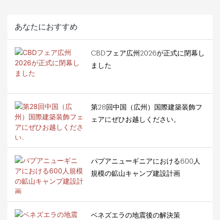
ス、特に運転手と乗客の基
タログに掲載され、農村観
本的な衛生ニーズに対する
光プロジェクト開発におけ
あなたにおすすめ
要求を一層高めている。従
る課題を効果的に解決し
来の固定式トイレは、建設
た。従来の民泊施設は、承
CBDフェア広州2026が正式に閉幕し
期間が長く柔軟性に欠ける
認期間が長かったり、土地
ました
ため、高速道路の急速な発
の制約があったり、季節的
展やピーク時の乗客数の増
な建設遅延があったりとい
加に対応できません。一
った問題を抱えています
方、移動式トイレは、設置
が、コンテナハウスは迅速
第28回中国（広州）国際建築装飾フ
が迅速で使いやすく、適応
かつ柔軟な設置が可能で
ェアにぜひお越しください。
性が高いといった優れた利
す。工場でプレハブ化され
点があります。高速道路を
た部品は、現場での簡単な
利用するほとんどの旅行者
組み立てだけで済みます。
パプアニューギニアにおける600人
の日常的なトイレニーズや
標準的なコンテナハウス
規模の鉱山キャンプ建設計画
緊急時のトイレニーズに迅
は、4人の作業員で2～3日以
速に対応できます。
内に設置でき、わずか7日で
入居可能となるため、投資
回収期間を大幅に短縮でき
ベネズエラの地震後の解決策