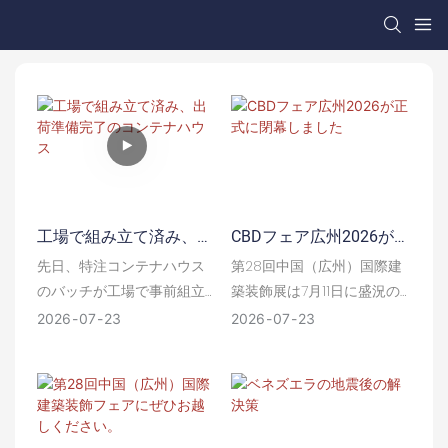
工場で組み立て済み、出
CBDフェア広州2026が正
荷準備完了のコンテナハ
式に閉幕しました
先日、特注コンテナハウス
第28回中国（広州）国際建
ウス
のバッチが工場で事前組立
築装飾展は7月11日に盛況の
と厳格な品質検査を完了し
うちに閉幕しました。コン
2026
07
23
2026
07
23
ました。完全に完成し、検
テナハウスやモジュール式
査も万全なこれらの製品
建築ソリューションに関す
は、まもなく大量出荷され
る協力について話し合うた
る予定です。
め、弊社のブースにお越し
いただいたすべてのお客様