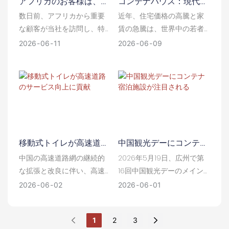
アフリカのお客様は、当
コンテナハウス：現代生
熱性や耐震性に欠け、寒冷
社のアップルキャビンの
活の不安を和らげる、手
な高原地帯や頻繁な余震に
数日前、アフリカから重要
近年、住宅価格の高騰と家
美しい外観について耳に
頃な価格の住宅ソリュー
は適していませんが、プレ
な顧客が当社を訪問し、特
賃の急騰は、世界中の若者
し、現地視察に来られま
ション
ハブコンテナハウスはより
注のリンゴ小屋の購入を希
にとって大きな負担となっ
2026
06
11
2026
06
09
した。
優れた仮設住宅として機能
望されました。歓迎から交
ている。多くの一般の人々
します。
渉まで、すべてがスムーズ
にとって、高額な月々の家
かつ効率的に進み、今後の
賃の支払いや長期の住宅ロ
国境を越えた協力関係の確
ーン返済は避けられない生
固たる基盤を築くことがで
活の一部となり、住宅不安
きました。
が蔓延している。こうした
生活上のプレッシャーの
移動式トイレが高速道路
中国観光デーにコンテナ
中、新たな住まいの選択肢
のサービス向上に貢献
宿泊施設が注目される
として、プレハブ式のコン
中国の高速道路網の継続的
2026年5月19日、広州で第
テナハウスが世界的に静か
な拡張と改良に伴い、高速
16回中国観光デーのメイン
に人気を集めている。
道路のカバー範囲はさらに
イベントが開催された。コ
2026
06
02
2026
06
01
拡大し、サービスエリアの
ンテナハウスなどのモジュ
数も増加している。交通量
ール式宿泊施設が、文化観
1
2
3
の急増は、旅行支援サービ
光のための国家重点支援カ