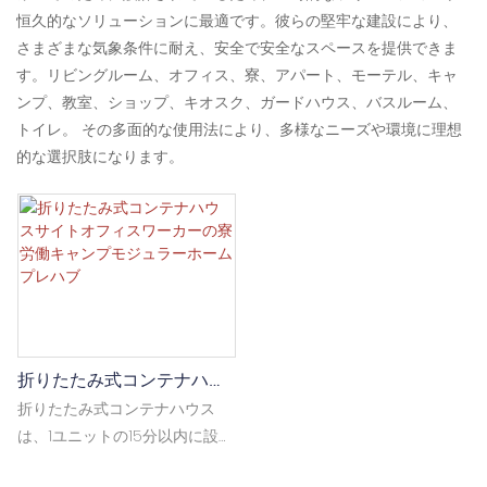
恒久的なソリューションに最適です。彼らの堅牢な建設により、
さまざまな気象条件に耐え、安全で安全なスペースを提供できま
す。リビングルーム、オフィス、寮、アパート、モーテル、キャ
ンプ、教室、ショップ、キオスク、ガードハウス、バスルーム、
トイレ。 その多面的な使用法により、多様なニーズや環境に理想
的な選択肢になります。
折りたたみ式コンテナハウ
スサイトオフィスワーカー
折りたたみ式コンテナハウス
の寮労働キャンプモジュラ
は、1ユニットの15分以内に設置
ーホームプレハブ
できます。 フラットパックパッ