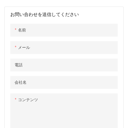
ケージのように配信されます。
リビングルーム、オフィス、会
お問い合わせを送信してください
議室、寮、アパート、モーテ
ル、キャンプ、教室、ショッ
プ、キオスク、ガードハウス、
名前
バスルーム、トイレなどとして
広く使用されています
メール
電話
会社名
コンテンツ