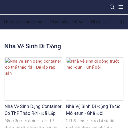
Nhà container
Nhà tiền chế
Nhà con nhộng
Nhà Vệ Sinh Di Động
Nhà Vệ Sinh Dạng Container
Nhà Vệ Sinh Di Động Trước
Có Thể Tháo Rời - Đã Lắp
Mô -đun - Ghế Đôi
Ráp Sẵn
Bồn cầu container có thể
1. Khối lượng bao bì vật liệu