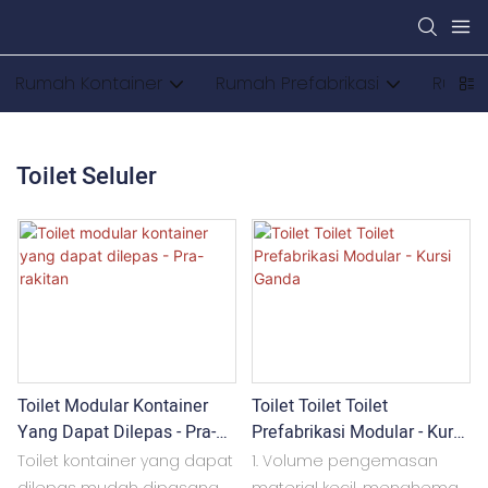
Rumah Kontainer
Rumah Prefabrikasi
Rumah
Toilet Seluler
Toilet Modular Kontainer
Toilet Toilet Toilet
Yang Dapat Dilepas - Pra-
Prefabrikasi Modular - Kursi
Rakitan
Ganda
Toilet kontainer yang dapat
1. Volume pengemasan