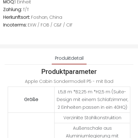
MOQ:
1 Einheit
Zahlung:
T/T
Herkunftsort:
Foshan, China
Incoterms:
EXW / FOB / C&F / CIF
Produktdetail
Produktparameter
Apple Cabin Sondermodell P5 - mit Bad
L5,8 m *B2,25 m *H2,5 m (Suite-
Größe
Design mit einem Schlafzimmer,
2 Einheiten passen in ein 40HQ)
Verzinkte Stahlkonstruktion
Außenschale aus
Aluminiumlegierung mit