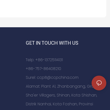
GET IN TOUCH WITH US
Telp: +86-13725114131
+86-757-86408210
Surel:
ccp8@ccpchina.com
Alamat: Plant A1, Zhanbangang, Grup
Sha'er Villagers, Shinan, Kota Shishan,
Distrik Nanhai, Kota Foshan, Provinsi