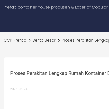
Prefab container house produsen & Exper of Modular 
CCP Prefab
Berita Besar
Proses Perakitan Lengka
Proses Perakitan Lengkap Rumah Kontainer D
2026-06-24