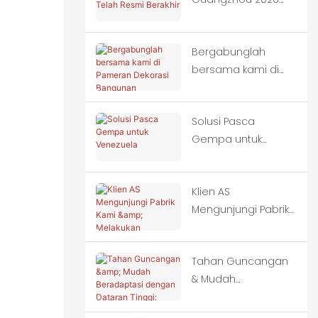
Telah Resmi Berakhir
Bergabunglah
bersama kami di
Pameran Dekorasi
Bangunan
Solusi Pasca
Internasional China
Gempa untuk
(Guangzhou) ke-28.
Venezuela
Klien AS
Mengunjungi Pabrik
Kami & Melakukan
Pemesanan Massal
Tahan Guncangan
untuk Rumah
& Mudah
Kontainer
Beradaptasi
dengan Dataran