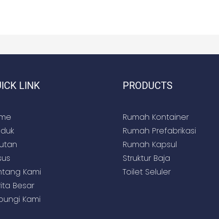
ICK LINK
PRODUCTS
me
Rumah Kontainer
oduk
Rumah Prefabrikasi
rutan
Rumah Kapsul
sus
Struktur Baja
ntang Kami
Toilet Seluler
ita Besar
bungi Kami