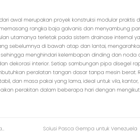
 dari awal merupakan proyek konstruksi modular praktis
n memasang rangka baja galvanis dan menyambung pa
lan utamanya terletak pada sistem drainase internal y
pasang sebelumnya di bawah atap dan lantai, mengarahkan
r, sehingga menghindari kelembapan dinding dan noda ai
, dan dekorasi interior. Setiap sambungan pipa disegel ra
membutuhkan peralatan tangan dasar tanpa mesin berat.
abil, dan masa pakai yang lama, ideal untuk vila, kantor
ikan perakitan dalam beberapa hari dengan mengikut
Klien AS Mengunjungi Pabrik Kami &amp; Melakukan Pemesanan Massal untuk Rumah Kontainer
Solusi Pasca Gempa untuk Venezuela