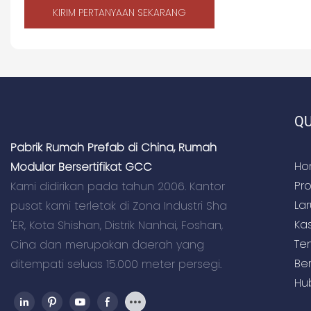
KIRIM PERTANYAAN SEKARANG
QU
Pabrik Rumah Prefab di China, Rumah
Ho
Modular Bersertifikat GCC
Pr
Kami didirikan pada tahun 2006. Kantor
La
pusat kami terletak di Zona Industri Sha
Ka
'ER, Kota Shishan, Distrik Nanhai, Foshan,
Te
Cina dan merupakan daerah yang
Ber
ditempati seluas 15.000 meter persegi.
Hu