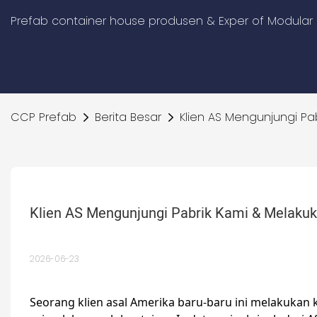
Prefab container house produsen & Exper of Modular 
CCP Prefab
Berita Besar
Klien AS Mengunjungi P
Klien AS Mengunjungi Pabrik Kami & Melak
2026-06-23
Seorang klien asal Amerika baru-baru ini melakuka