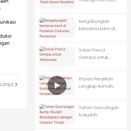
jaan
Telah Resmi Berakhir
a
Bergabunglah
unikasi
bersama kami di
oduksi
Pameran Dekorasi
ngan
Bangunan
Solusi Pasca
Internasional China
Gempa untuk
(Guangzhou) ke-28.
Venezuela
Proses Perakitan
Lanjut
Lengkap Rumah
Kontainer dari Awal
hingga Akhir
Tahan Guncangan
& Mudah
Beradaptasi
dengan Dataran