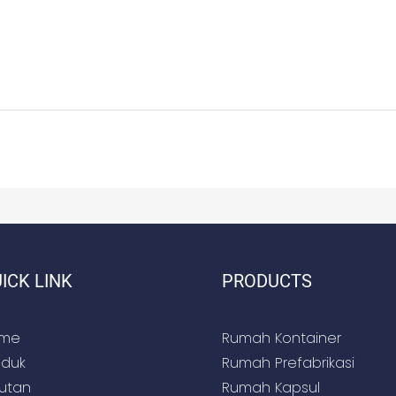
ICK LINK
PRODUCTS
me
Rumah Kontainer
oduk
Rumah Prefabrikasi
rutan
Rumah Kapsul