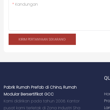
Kandungan
KIRIM PERTANYAAN SEKARANG
QU
Pabrik Rumah Prefab di China, Rumah
Ho
Modular Bersertifikat GCC
Pr
Kami didirikan pada tahun 2006. Kantor
La
pusat kami terletak di Zona Industri Sha