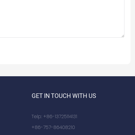
GET IN TOUCH WITH US
Telp: +86-13725114131
+86-757-86408210