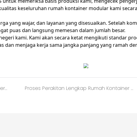
 AS untuk memeriksa basis produksi kami, mengecek penger
an kualitas keseluruhan rumah kontainer modular kami secar
arga yang wajar, dan layanan yang disesuaikan. Setelah kom
sangat puas dan langsung memesan dalam jumlah besar.
 negeri kami. Kami akan secara ketat mengikuti standar pr
tas dan menjaga kerja sama jangka panjang yang ramah de
Tahan Guncangan &amp; Mudah Beradaptasi dengan Dataran Tinggi: Rumah Kontainer sebagai Tempat Berlindung Ideal untuk Zona yang Terdampak Gempa Bumi
Proses Perakitan Lengkap Rumah Kontainer dari Awal hingga Akhir