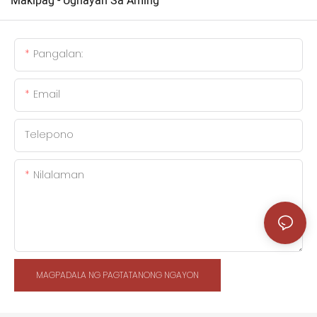
Makipag - Ugnayan Sa Aming
Pangalan:
Email
Telepono
Nilalaman
MAGPADALA NG PAGTATANONG NGAYON