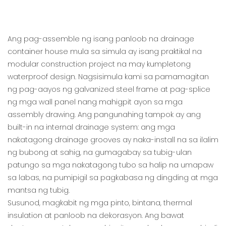
Ang pag-assemble ng isang panloob na drainage
container house mula sa simula ay isang praktikal na
modular construction project na may kumpletong
waterproof design. Nagsisimula kami sa pamamagitan
ng pag-aayos ng galvanized steel frame at pag-splice
ng mga wall panel nang mahigpit ayon sa mga
assembly drawing. Ang pangunahing tampok ay ang
built-in na internal drainage system: ang mga
nakatagong drainage grooves ay naka-install na sa ilalim
ng bubong at sahig, na gumagabay sa tubig-ulan
patungo sa mga nakatagong tubo sa halip na umapaw
sa labas, na pumipigil sa pagkabasa ng dingding at mga
mantsa ng tubig.
Susunod, magkabit ng mga pinto, bintana, thermal
insulation at panloob na dekorasyon. Ang bawat