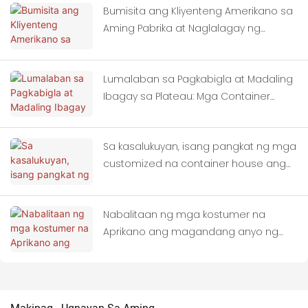
Bumisita ang Kliyenteng Amerikano sa
Aming Pabrika at Naglalagay ng
Maramihang Order para sa mga
Container House
Lumalaban sa Pagkabigla at Madaling
Ibagay sa Plateau: Mga Container
Home bilang Mainam na Silungan para
sa mga Lugar na Tinamaan ng Lindol
Sa kasalukuyan, isang pangkat ng mga
customized na container house ang
ganap nang naikarga sa mga trak at
naglayag patungong Thailand.
Nabalitaan ng mga kostumer na
Aprikano ang magandang anyo ng
aming mga Apple Cabin at binisita
kami sa aming field.