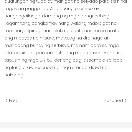
dugtungan ng tubo ay mahigpit na selyado para sa hindi
tagas na pagganap. Ang buong proseso ay
nangangailangan lamang ng mga pangunahing
kagamitang pangkamay nang walang mabibigat na
makinarya. Ipinagmamalaki ng container house na ito
ang maayos na hitsura, matatag na drainage at
mahabang buhay ng serbisyo, mainam para sa mga
villa, opisina at pansamantalang mga kampo. Maaaring
tapusin ng mga DIY builder ang pag-assemble sa loob
ng ilang araw kasunod ng mga standardized na
hakbang.
Prev
Susunod