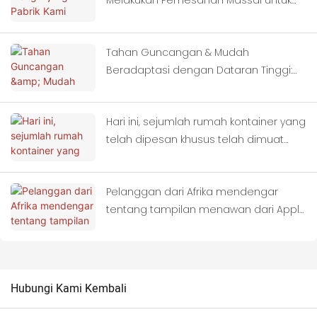
Melakukan Pemesanan Massal untuk
Rumah Kontainer
Tahan Guncangan & Mudah
Beradaptasi dengan Dataran Tinggi:
Rumah Kontainer sebagai Tempat
Berlindung Ideal untuk Zona yang
Hari ini, sejumlah rumah kontainer yang
Terdampak Gempa Bumi
telah dipesan khusus telah dimuat
penuh ke dalam truk dan
diberangkatkan ke Thailand.
Pelanggan dari Afrika mendengar
tentang tampilan menawan dari Apple
Cabin kami dan melakukan kunjungan
lapangan kepada kami.
Hubungi Kami Kembali