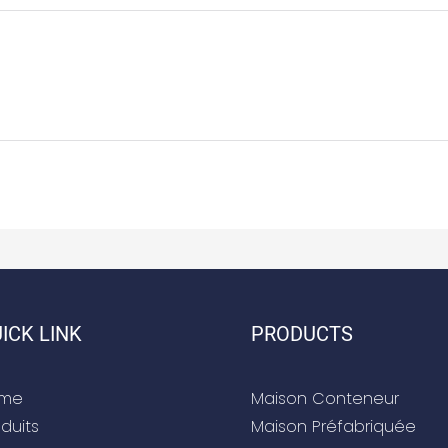
ICK LINK
PRODUCTS
me
Maison Conteneur
duits
Maison Préfabriquée