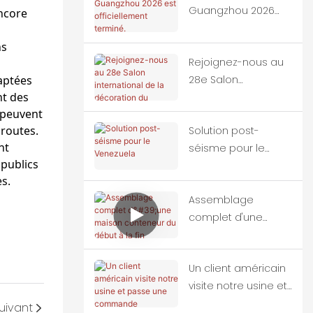
Guangzhou 2026
encore
est officiellement
terminé.
ns
Rejoignez-nous au
daptées
28e Salon
nt des
international de la
s peuvent
décoration du
oroutes.
Solution post-
bâtiment de Chine
nt
séisme pour le
(Guangzhou)
 publics
Venezuela
s.
Assemblage
complet d'une
maison conteneur
du début à la fin
Un client américain
visite notre usine et
passe une
uivant