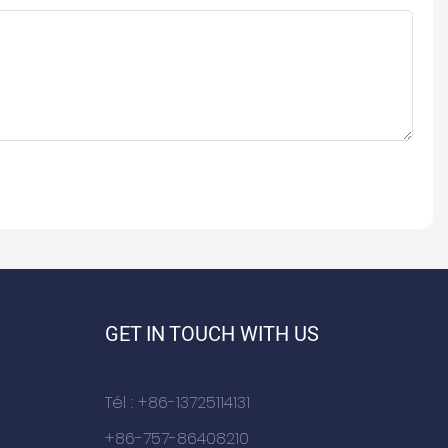
GET IN TOUCH WITH US
Tél : +86-13725114131
+86-757-86408210