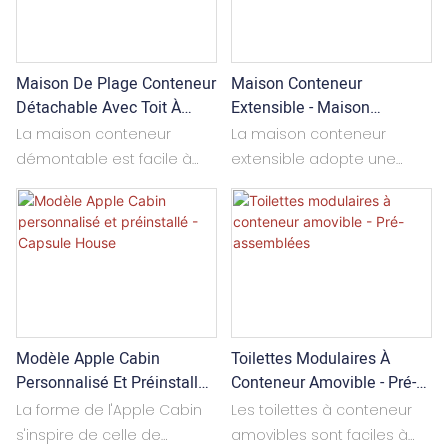
entièrement adaptables.
permettant ainsi
Leur conception et leur
d'augmenter la surface
agencement peuvent être
habitable de la maison et
Maison De Plage Conteneur
Maison Conteneur
personnalisés en fonction
de créer un espace de vie
Détachable Avec Toit À
Extensible - Maison
des besoins spécifiques
plus vaste.
Pignon - Cabine D'hôtel De
Personnalisée De 2
de chaque projet. Dotées
La maison conteneur
La maison conteneur
Plage
Chambres, Maison
de sanitaires et de
démontable est facile à
extensible adopte une
Modulaire
balcons, elles conviennent
installer et ses dimensions
structure à double aile ;
parfaitement à la vie
sont personnalisables. Elle
lorsque l'espace intérieur
familiale et aux réunions
peut être utilisée comme
doit être agrandi, les ailes
entre amis ou en famille.
une seule pièce ou
peuvent être déployées,
combinée de multiples
permettant ainsi
espaces, et même
d'augmenter la surface
empilée sur trois niveaux.
habitable de la maison et
Modèle Apple Cabin
Toilettes Modulaires À
La conception et
de créer un espace de vie
Personnalisé Et Préinstallé -
Conteneur Amovible - Pré-
l'agencement sont
plus vaste.
Capsule House
Assemblées
adaptés aux exigences du
La forme de l'Apple Cabin
Les toilettes à conteneur
projet. Elle est largement
s'inspire de celle de
amovibles sont faciles à