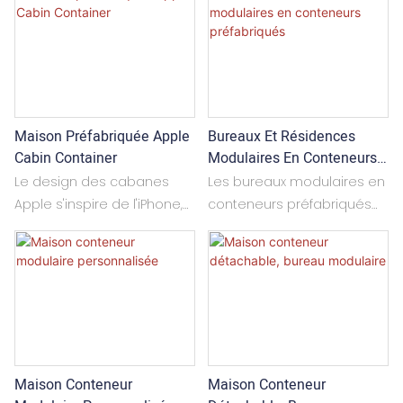
Maison Préfabriquée Apple
Bureaux Et Résidences
Cabin Container
Modulaires En Conteneurs
Préfabriqués
Le design des cabanes
Les bureaux modulaires en
Apple s'inspire de l'iPhone,
conteneurs préfabriqués
avec ses formes arrondies
sont rapides à installer. Ils
et son esthétique soignée
se composent d'une
qui attire le regard des
structure supérieure, d'une
touristes et des visiteurs.
structure inférieure et de
Fabriquées généralement
poteaux d'angle,
en acier léger et dotées
généralement livrés à plat.
de matériaux isolants
Ils peuvent être utilisés
Maison Conteneur
Maison Conteneur
thermiques et étanches,
comme une seule pièce