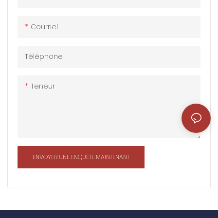
tant que construction de 3
3 et 3 Il est pratique de
couches. La conception et
changer le site, facile à
Courriel
la disposition sont
démonter et à assembler,
conformes aux exigences
et peut être recyclé
du projet. Il est largement
4 Le processus de
Téléphone
utilisé comme immeuble
pulvérisation
de bureaux, salle de
électrostatique est adopté
Teneur
conférence, bâtiment
et la base est traitée pour
commercial, dortoir des
l'anti-corrosion. La durée
travailleurs, camps de
de vie du produit peut
travail, hôpital, etc.
atteindre plus de 15 ans
ENVOYER UNE ENQUÊTE MAINTENANT