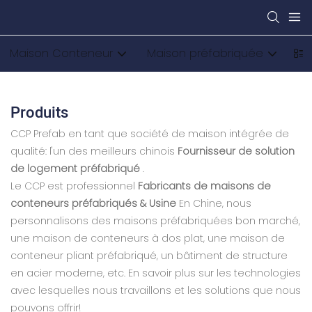
Maison Conteneur
Maison préfabriquée
Ma
Produits
CCP Prefab en tant que société de maison intégrée de
qualité: l'un des meilleurs chinois
Fournisseur de solution
de logement préfabriqué
.
Le CCP est professionnel
Fabricants de maisons de
conteneurs préfabriqués & Usine
En Chine, nous
personnalisons des maisons préfabriquées bon marché,
une maison de conteneurs à dos plat, une maison de
conteneur pliant préfabriqué, un bâtiment de structure
en acier moderne, etc. En savoir plus sur les technologies
avec lesquelles nous travaillons et les solutions que nous
pouvons offrir!