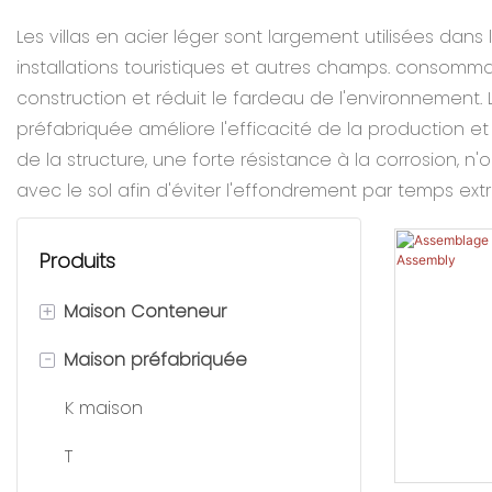
Les villas en acier léger sont largement utilisées dan
installations touristiques et autres champs. consomm
construction et réduit le fardeau de l'environnement. 
préfabriquée améliore l'efficacité de la production et
de la structure, une forte résistance à la corrosion,
avec le sol afin d'éviter l'effondrement par temps e
Produits
+
Maison Conteneur
-
Maison préfabriquée
Maison conteneur amovible
Maison de conteneur plat
K maison
Maison de conteneur pliante
T