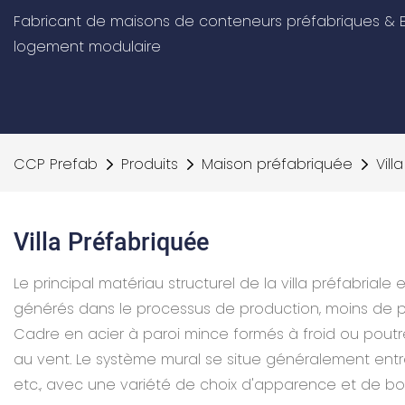
Fabricant de maisons de conteneurs préfabriques & E
logement modulaire
CCP Prefab
Produits
Maison préfabriquée
Vill
Villa Préfabriquée
Le principal matériau structurel de la villa préfabriale
générés dans le processus de production, moins de po
Cadre en acier à paroi mince formés à froid ou poutr
au vent. Le système mural se situe généralement entre
etc., avec une variété de choix d'apparence et de 