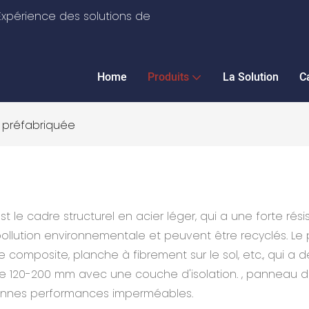
xpérience des solutions de
Home
Produits
La Solution
C
a préfabriquée
 est le cadre structurel en acier léger, qui a une forte r
llution environnementale et peuvent être recyclés. Le p
e composite, planche à fibrement sur le sol, etc., qui 
 120-200 mm avec une couche d'isolation. , panneau d'OS
bonnes performances imperméables.