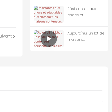
commande
Résistantes aux
importante de
chocs et
maisons
adaptables aux
conteneurs.
plateaux : les
Aujourd'hui, un lot de
maisons
uivant
maisons
conteneurs, abris
conteneurs
idéaux pour les
personnalisées a
zones sinistrées par
été entièrement
les séismes
chargé sur des
camions et est parti
pour la Thaïlande.