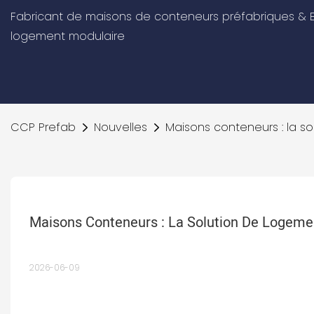
Fabricant de maisons de conteneurs préfabriques & E
logement modulaire
CCP Prefab
Nouvelles
Maisons conteneurs : la so
Maisons Conteneurs : La Solution De Logemen
2026-06-09