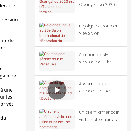
Guangzhou 2026
dérable
est officiellement
terminé.
pression
Rejoignez-nous au
28e Salon
sur des
international de la
oin
décoration du
Solution post-
bâtiment de Chine
séisme pour le
(Guangzhou)
on
Venezuela
gain de
Assemblage
 à une
complet d'une
ur les
maison conteneur
 privés
du début à la fin
Un client américain
 du
visite notre usine et
passe une