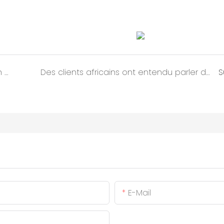
Des toilettes mobiles pour une amélioration du service autoroutier
Des clients africains ont entendu parler de l&#39;apparence exquise de nos cabanes en pommes et nous ont rendu visite sur place.
S
E-Mail