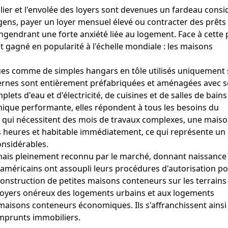
lier et l'envolée des loyers sont devenues un fardeau consi
gens, payer un loyer mensuel élevé ou contracter des prêts
ngendrant une forte anxiété liée au logement. Face à cette 
t gagné en popularité à l'échelle mondiale : les maisons
çues comme de simples hangars en tôle utilisés uniquement 
rnes sont entièrement préfabriquées et aménagées avec s
ets d'eau et d'électricité, de cuisines et de salles de bains
onique performante, elles répondent à tous les besoins du
s qui nécessitent des mois de travaux complexes, une mais
 heures et habitable immédiatement, ce qui représente un 
nsidérables.
mais pleinement reconnu par le marché, donnant naissance
éricains ont assoupli leurs procédures d'autorisation po
construction de petites maisons conteneurs sur les terrains
 loyers onéreux des logements urbains et aux logements
maisons conteneurs économiques. Ils s'affranchissent ainsi
emprunts immobiliers.