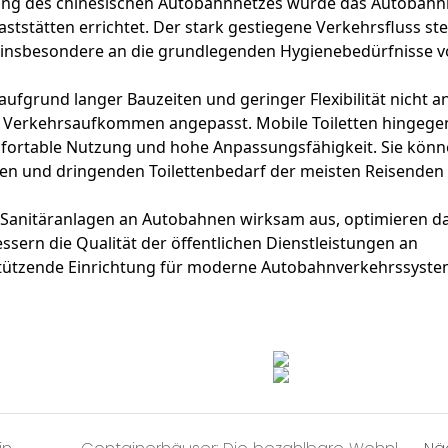
ung des chinesischen Autobahnnetzes wurde das Autobahn
stätten errichtet. Der stark gestiegene Verkehrsfluss stel
, insbesondere an die grundlegenden Hygienebedürfnisse 
aufgrund langer Bauzeiten und geringer Flexibilität nicht an
 Verkehrsaufkommen angepasst. Mobile Toiletten hingegen
omfortable Nutzung und hohe Anpassungsfähigkeit. Sie kön
en und dringenden Toilettenbedarf der meisten Reisenden
n Sanitäranlagen an Autobahnen wirksam aus, optimieren d
sern die Qualität der öffentlichen Dienstleistungen an
rstützende Einrichtung für moderne Autobahnverkehrssyste