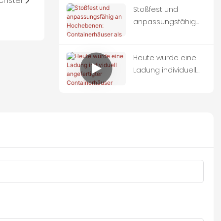
chster
Stoßfest und
Containerhäuser
anpassungsfähig
an Hochebenen:
Containerhäuser als
Heute wurde eine
ideale Unterkünfte
Ladung individuell
für
angefertigter
erdbebengefährdet
Containerhäuser
e Gebiete
vollständig auf
Lastwagen verladen
und nach Thailand
aufgebrochen.