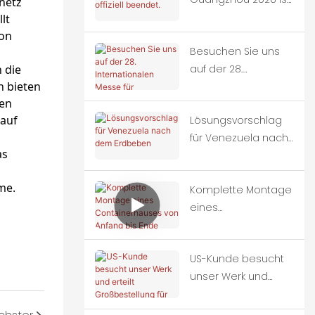
netz
offiziell beendet.
lt
von
Besuchen Sie uns
 die
auf der 28.
 bieten
Internationalen
nen
Messe für
 auf
Lösungsvorschlag
Gebäudedekoratio
für Venezuela nach
n in China
as
dem Erdbeben
(Guangzhou).
me.
Komplette Montage
eines
Containerhauses
von Anfang bis Ende
US-Kunde besucht
unser Werk und
erteilt
Großbestellung für