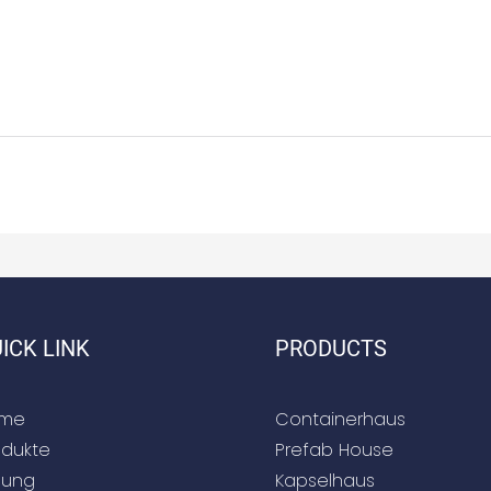
ICK LINK
PRODUCTS
me
Containerhaus
odukte
Prefab House
sung
Kapselhaus