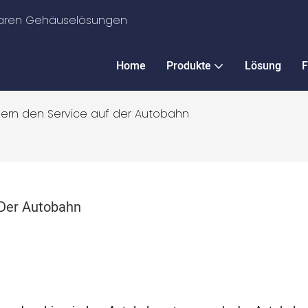
ularen Gehäuselösungen
Home
Produkte
Lösung
F
sern den Service auf der Autobahn
 Der Autobahn