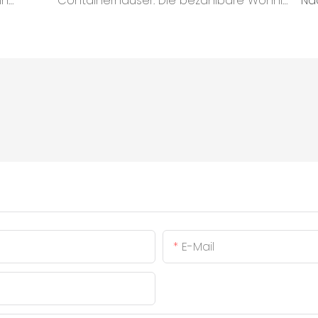
Containerunterkünfte im Fokus des chinesischen Tourismustages
Containerhäuser: Die bezahlbare Wohnlösung, die die Ängste des modernen Lebens lindert
Nä
E-Mail