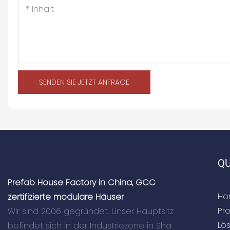
Inhalt
SENDEN SIE JETZT ANFRAGE
QU
Prefab House Factory in China, GCC
Ho
zertifizierte modulare Häuser
Pr
Wir sind 2006 gegründet. Unser Hauptsitz
Lö
befindet sich in der Industriezone in Sha