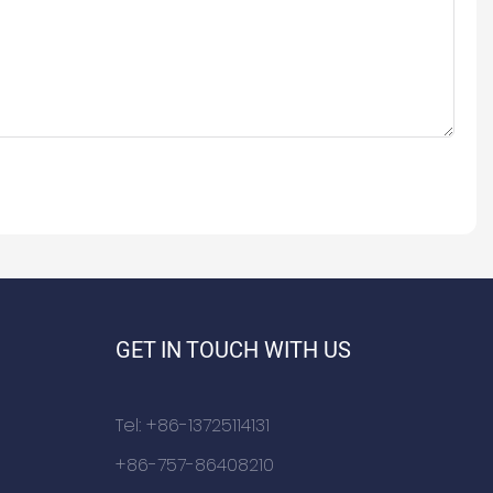
GET IN TOUCH WITH US
Tel: +86-13725114131
+86-757-86408210