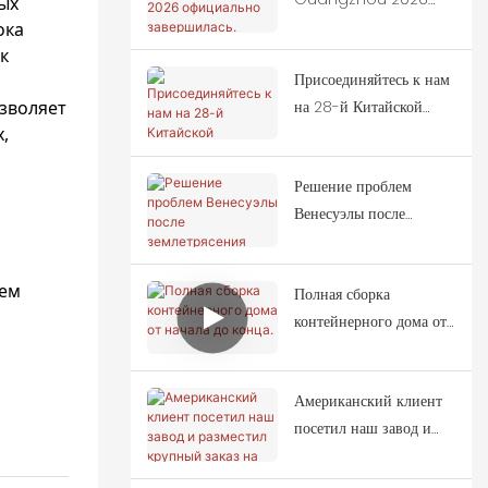
ых
официально
ока
завершилась.
к
Присоединяйтесь к нам
зволяет
на 28-й Китайской
,
(Гуанчжоу)
международной
Решение проблем
выставке декоративно-
Венесуэлы после
прикладного
землетрясения
строительства.
тем
Полная сборка
контейнерного дома от
начала до конца.
Американский клиент
посетил наш завод и
разместил крупный
заказ на контейнерные