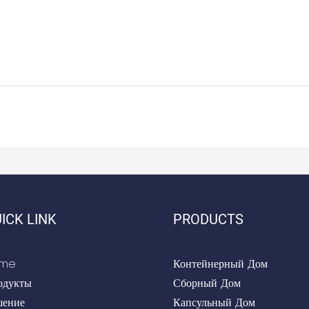
ICK LINK
PRODUCTS
me
Контейнерный Дом
одукты
Сборный Дом
шение
Капсульный Дом