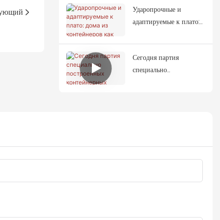
Ударопрочные и
дома.
ующий
адаптируемые к плато:
дома из контейнеров
как идеальное убежище
Сегодня партия
для зон, пострадавших
специально
от землетрясений.
построенных
контейнерных домов
была полностью
погружена на
грузовики и отправлена
​​в Таиланд.