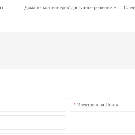
Размещение в контейнерах стало одним из главных событий Дня туризма Китая.
Дома из контейнеров: доступное решение жилищной проблемы, снижающее тревогу, связанную с современной жизнью.
След
Электронная Почта