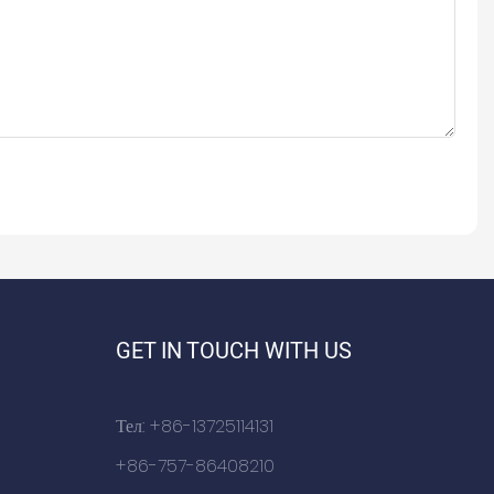
GET IN TOUCH WITH US
Тел: +86-13725114131
+86-757-86408210