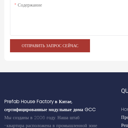
Содержание
ОТПРАВИТЬ ЗАПРОС СЕЙЧАС
QU
Prefab House Factory в Китае,
Ho
сертифицированные модульные дома GCC
Пр
Мы созданы в 2006 году. Наша штаб
Ре
-квартира расположена в промышленной зоне