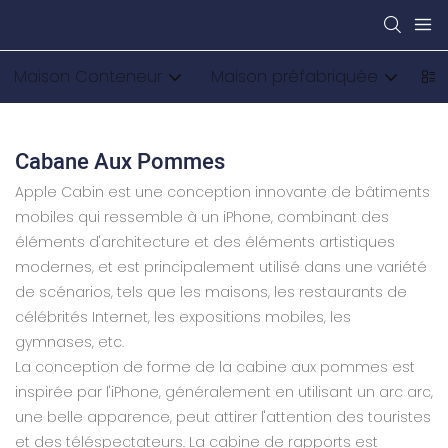
Maison Conteneur
Maison préfabriquée
Ma
Cabane Aux Pommes
Apple Cabin est une conception innovante de bâtiments
mobiles qui ressemble à un iPhone, combinant des
éléments d'architecture et des éléments artistiques
modernes, et est principalement utilisé dans une variété
de scénarios, tels que les maisons, les restaurants de
célébrités Internet, les expositions mobiles, les
gymnases, etc.
La conception de forme de la cabine aux pommes est
inspirée par l'iPhone, généralement en utilisant un arc arc,
une belle apparence, peut attirer l'attention des touristes
et des téléspectateurs. La cabine de rapports est