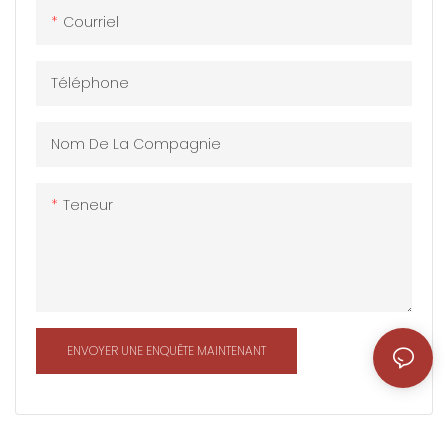
généralement composée
généralement composée
Courriel
de matériaux en acier
de matériaux en acier
léger et d'isolation
léger et d'isolation
Téléphone
thermique et de matériaux
thermique et de matériaux
imperméables, qui a une
imperméables, qui a une
bonne résistance aux
bonne résistance aux
Nom De La Compagnie
intempéries et peuvent
intempéries et peuvent
s'adapter à une variété de
s'adapter à une variété de
Teneur
conditions
conditions
environnementales
environnementales
ENVOYER UNE ENQUÊTE MAINTENANT