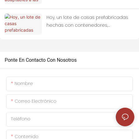
contenedor como refugios ideales
para zonas afectadas por terremotos.
Hoy, un lote de casas prefabricadas
hechas con contenedores,
personalizadas con materiales
prefabricados, han sido cargadas por
completo en camiones y han partido
hacia Tailandia.
Ponte En Contacto Con Nosotros
Nombre
Correo Electrónico
Teléfono
Contenido