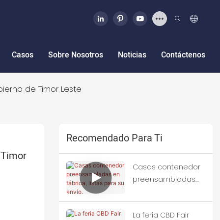
Casos
Sobre Nosotros
Noticias
Contáctenos
bierno de Timor Leste
Recomendado Para Ti
Timor 
Casas contenedor
preensambladas
en fábrica, listas
para su envío.
La feria CBD Fair