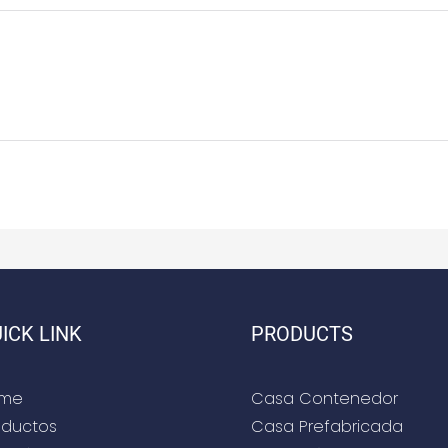
ICK LINK
PRODUCTS
me
Casa Contenedor
oductos
Casa Prefabricada