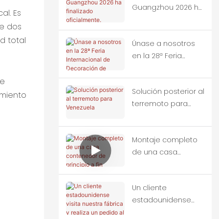
Guangzhou 2026 ha
al. Es
finalizado
de dos
oficialmente.
d total
Únase a nosotros
en la 28ª Feria
Internacional de
Decoración de
de
Solución posterior al
Edificios de China
imiento
terremoto para
(Guangzhou).
Venezuela
Montaje completo
de una casa
contenedor de
principio a fin
Un cliente
estadounidense
visita nuestra