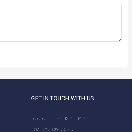
GET IN TOUCH WITH US
Teléfono: +86-13725114131
+86-757-86408210