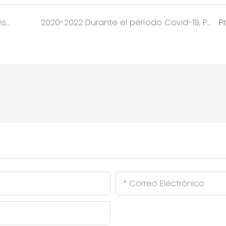
2009-2016, el PCCh se hizo cargo de la construcción de los campamentos militares para el Ministerio de Defensa de Kirguistán.
2020-2022 Durante el período Covid-19, PCCh suministró salas de contenedores para los hospitales de refugios nacionales y el proyecto de cabañas de cuarentena en el extranjero
P
Correo Electrónico