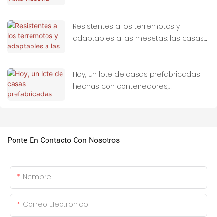
por mayor de casas contenedor.
Resistentes a los terremotos y
adaptables a las mesetas: las casas
contenedor como refugios ideales
para zonas afectadas por terremotos.
Hoy, un lote de casas prefabricadas
hechas con contenedores,
personalizadas con materiales
prefabricados, han sido cargadas por
completo en camiones y han partido
hacia Tailandia.
Ponte En Contacto Con Nosotros
Nombre
Correo Electrónico