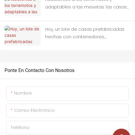
adaptables a las mesetas: las casas
contenedor como refugios ideales
para zonas afectadas por terremotos.
Hoy, un lote de casas prefabricadas
hechas con contenedores,
personalizadas con materiales
prefabricados, han sido cargadas por
completo en camiones y han partido
hacia Tailandia.
Ponte En Contacto Con Nosotros
Nombre
Correo Electrónico
Teléfono